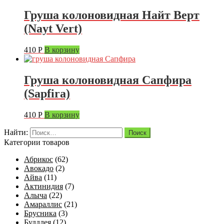
Груша колоновидная Найт Верт
(Nayt Vert)
410
Р
В корзину
Груша колоновидная Сапфира
(Sapfira)
410
Р
В корзину
Найти:
Категории товаров
Абрикос
(62)
Авокадо
(2)
Айва
(11)
Актинидия
(7)
Алыча
(22)
Амараллис
(21)
Брусника
(3)
Буддлея
(12)