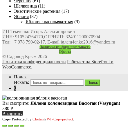
Черешня
(61)
Шелковица
(11)
Экзотические растения
(17)
Яблоня
(87)
Яблоня красномякотная
(9)
ИП Темченко Игорь Александрович
ИНН: 910524764170,ОГРНИП: 324911200070904
Тел: +7 978 790-02-17, E-mail:ig.tem4enko2016@yandex.ru
Политика конфиденциальности
Оферта
© Садовод Крым 2026
Политика конфиденциальности
Работает на Storefront и
WooCommerce
.
Поиск
Искать:
Поиск
0
Вы смотрите:
Яблоня колоновидная Васюган (Vasyugan)
380
Р
В корзину
Copy Protected by
Chetan
's
WP-Copyprotect
.