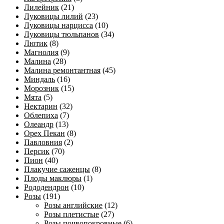
Лилейник
(21)
Луковицы лилий
(23)
Луковицы нарцисса
(10)
Луковицы тюльпанов
(34)
Лютик
(8)
Магнолия
(9)
Малина
(28)
Малина ремонтантная
(45)
Миндаль
(16)
Морозник
(15)
Мята
(5)
Нектарин
(32)
Облепиха
(7)
Олеандр
(13)
Орех Пекан
(8)
Павловния
(2)
Персик
(70)
Пион
(40)
Плакучие саженцы
(8)
Плоды маклюры
(1)
Рододендрон
(10)
Розы
(191)
Розы английские
(12)
Розы плетистые
(27)
Розы почвопокровные
(6)