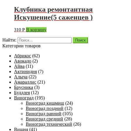
Клубника ремонтантная
Искушение(5 саженцев )
310
Р
В корзину
Найти:
Категории товаров
Абрикос
(62)
Авокадо
(2)
Айва
(11)
Актинидия
(7)
Алыча
(22)
Амараллис
(21)
Брусника
(3)
Буддлея
(12)
Виноград
(195)
Виноград кишмиш
(24)
Виноград поздний
(12)
Виноград ранний
(105)
Виноград средний
(28)
Виноград технический
(26)
Вишня
(41)