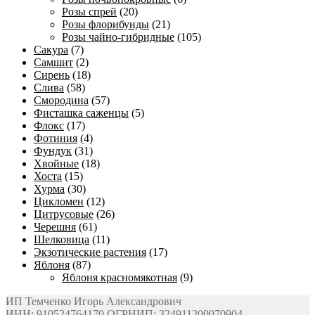
Розы спрей
(20)
Розы флорибунды
(21)
Розы чайно-гибридные
(105)
Сакура
(7)
Самшит
(2)
Сирень
(18)
Слива
(58)
Смородина
(57)
Фисташка саженцы
(5)
Флокс
(17)
Фотиния
(4)
Фундук
(31)
Хвойные
(18)
Хоста
(15)
Хурма
(30)
Цикломен
(12)
Цитрусовые
(26)
Черешня
(61)
Шелковица
(11)
Экзотические растения
(17)
Яблоня
(87)
Яблоня красномякотная
(9)
ИП Темченко Игорь Александрович
ИНН: 910524764170,ОГРНИП: 324911200070904