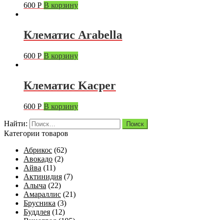
600
Р
В корзину
Клематис Arabella
600
Р
В корзину
Клематис Kacper
600
Р
В корзину
Найти:
Категории товаров
Абрикос
(62)
Авокадо
(2)
Айва
(11)
Актинидия
(7)
Алыча
(22)
Амараллис
(21)
Брусника
(3)
Буддлея
(12)