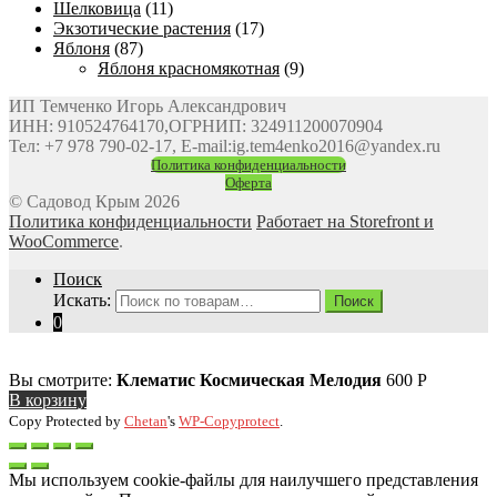
Шелковица
(11)
Экзотические растения
(17)
Яблоня
(87)
Яблоня красномякотная
(9)
ИП Темченко Игорь Александрович
ИНН: 910524764170,ОГРНИП: 324911200070904
Тел: +7 978 790-02-17, E-mail:ig.tem4enko2016@yandex.ru
Политика конфиденциальности
Оферта
© Садовод Крым 2026
Политика конфиденциальности
Работает на Storefront и
WooCommerce
.
Поиск
Искать:
Поиск
0
Вы смотрите:
Клематис Космическая Мелодия
600
Р
В корзину
Copy Protected by
Chetan
's
WP-Copyprotect
.
Мы используем cookie-файлы для наилучшего представления