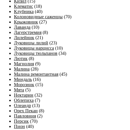
Кизил
(15)
Клематис
(18)
Клубника
(40)
Колоновидные саженцы
(70)
Крыжовник
(27)
Лаванда
(10)
Лагерстремия
(8)
Лилейник
(21)
Луковицы лилий
(23)
Луковицы нарцисса
(10)
Луковицы тюльпанов
(34)
Лютик
(8)
Магнолия
(9)
Малина
(28)
Малина ремонтантная
(45)
Миндаль
(16)
Морозник
(15)
Мята
(5)
Нектарин
(32)
Облепиха
(7)
Олеандр
(13)
Орех Пекан
(8)
Павловния
(2)
Персик
(70)
Пион
(40)