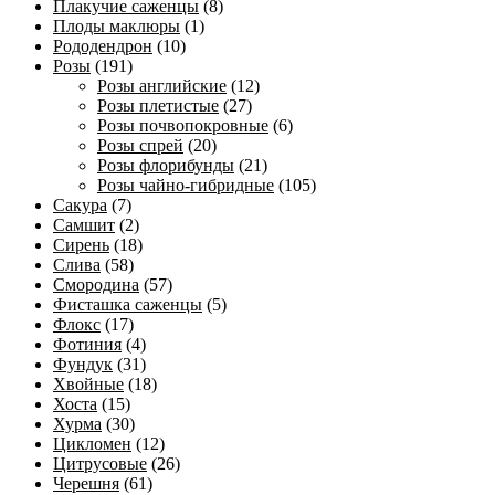
Плакучие саженцы
(8)
Плоды маклюры
(1)
Рододендрон
(10)
Розы
(191)
Розы английские
(12)
Розы плетистые
(27)
Розы почвопокровные
(6)
Розы спрей
(20)
Розы флорибунды
(21)
Розы чайно-гибридные
(105)
Сакура
(7)
Самшит
(2)
Сирень
(18)
Слива
(58)
Смородина
(57)
Фисташка саженцы
(5)
Флокс
(17)
Фотиния
(4)
Фундук
(31)
Хвойные
(18)
Хоста
(15)
Хурма
(30)
Цикломен
(12)
Цитрусовые
(26)
Черешня
(61)