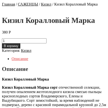
Главная
/
САЖЕНЦЫ
/
Кизил
/
Кизил Коралловый Марка
Кизил Коралловый Марка
380
Р
Количество
Кизил
В корзину
Коралловый
Категория:
Кизил
Марка
Описание
Описание
Кизил Коралловый Марка
Кизил Коралловый Марка сорт
отечественной селекции,
получен опылением желтоплодного кизила смесью пыльцы
красноплодных сортов Владимирского, Елены и
Выдубицкого. Сорт зимостойкий, за время наблюдений не
подмерзал, дерево с красивой пирамидальной круоной до 2,5м