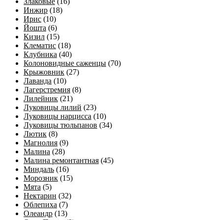
Злаковые
(16)
Инжир
(18)
Ирис
(10)
Йошта
(6)
Кизил
(15)
Клематис
(18)
Клубника
(40)
Колоновидные саженцы
(70)
Крыжовник
(27)
Лаванда
(10)
Лагерстремия
(8)
Лилейник
(21)
Луковицы лилий
(23)
Луковицы нарцисса
(10)
Луковицы тюльпанов
(34)
Лютик
(8)
Магнолия
(9)
Малина
(28)
Малина ремонтантная
(45)
Миндаль
(16)
Морозник
(15)
Мята
(5)
Нектарин
(32)
Облепиха
(7)
Олеандр
(13)