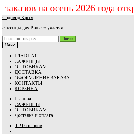
м заказов на осень 2026 года от
Перейти
Перейти
Садовод Крым
к
к
саженцы для Вашего участка
навигации
содержимому
Искать:
Поиск
Меню
ГЛАВНАЯ
САЖЕНЦЫ
ОПТОВИКАМ
ДОСТАВКА
ОФОРМЛЕНИЕ ЗАКАЗА
КОНТАКТЫ
КОРЗИНА
Главная
САЖЕНЦЫ
ОПТОВИКАМ
Доставка и оплата
0
Р
0 товаров