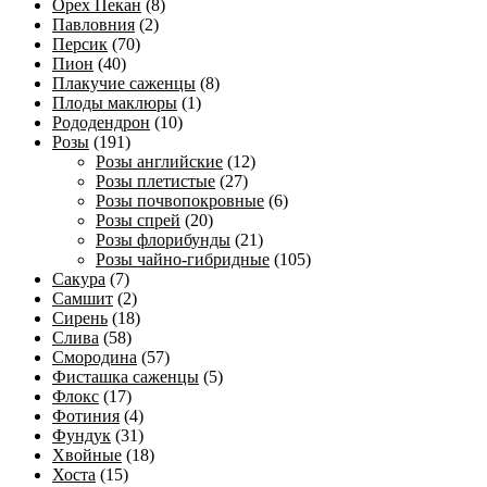
Орех Пекан
(8)
Павловния
(2)
Персик
(70)
Пион
(40)
Плакучие саженцы
(8)
Плоды маклюры
(1)
Рододендрон
(10)
Розы
(191)
Розы английские
(12)
Розы плетистые
(27)
Розы почвопокровные
(6)
Розы спрей
(20)
Розы флорибунды
(21)
Розы чайно-гибридные
(105)
Сакура
(7)
Самшит
(2)
Сирень
(18)
Слива
(58)
Смородина
(57)
Фисташка саженцы
(5)
Флокс
(17)
Фотиния
(4)
Фундук
(31)
Хвойные
(18)
Хоста
(15)