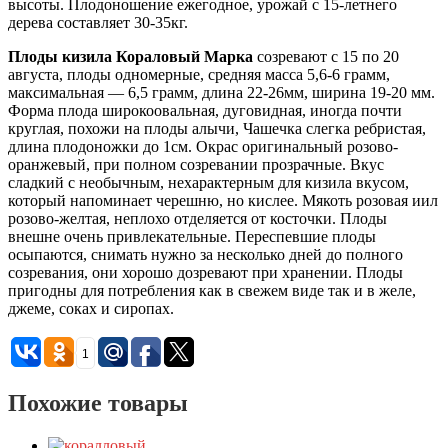
высоты. Плодоношение ежегодное, урожай с 15-летнего
дерева составляет 30-35кг.
Плоды кизила Кораловый Марка
созревают с 15 по 20
августа, плоды одномерные, средняя масса 5,6-6 грамм,
максимальная — 6,5 грамм, длина 22-26мм, ширина 19-20 мм.
Форма плода широкоовальная, дуговидная, иногда почти
круглая, похожи на плоды алычи, Чашечка слегка ребристая,
длина плодоножки до 1см. Окрас оригинальный розово-
оранжевый, при полном созревании прозрачные. Вкус
сладкий с необычным, нехарактерным для кизила вкусом,
который напоминает черешню, но кислее. Мякоть розовая иил
розово-желтая, неплохо отделяется от косточки. Плоды
внешне очень привлекательные. Переспевшие плоды
осыпаются, снимать нужно за несколько дней до полного
созревания, они хорошо дозревают при хранении. Плоды
пригодны для потребления как в свежем виде так и в желе,
джеме, соках и сиропах.
1
Похожие товары