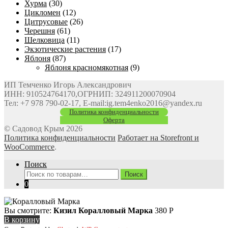
Хурма
(30)
Цикломен
(12)
Цитрусовые
(26)
Черешня
(61)
Шелковица
(11)
Экзотические растения
(17)
Яблоня
(87)
Яблоня красномякотная
(9)
ИП Темченко Игорь Александрович
ИНН: 910524764170,ОГРНИП: 324911200070904
Тел: +7 978 790-02-17, E-mail:ig.tem4enko2016@yandex.ru
Политика конфиденциальности
Оферта
© Садовод Крым 2026
Политика конфиденциальности
Работает на Storefront и
WooCommerce
.
Поиск
Искать:
Поиск
0
Вы смотрите:
Кизил Коралловый Марка
380
Р
В корзину