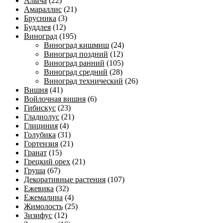
Алыча
(22)
Амараллис
(21)
Брусника
(3)
Буддлея
(12)
Виноград
(195)
Виноград кишмиш
(24)
Виноград поздний
(12)
Виноград ранний
(105)
Виноград средний
(28)
Виноград технический
(26)
Вишня
(41)
Войлочная вишня
(6)
Гибискус
(23)
Гладиолус
(21)
Глициния
(4)
Голубика
(31)
Гортензия
(21)
Гранат
(15)
Грецкий орех
(21)
Груша
(67)
Декоративные растения
(107)
Ежевика
(32)
Ежемалина
(4)
Жимолость
(25)
Зизифус
(12)