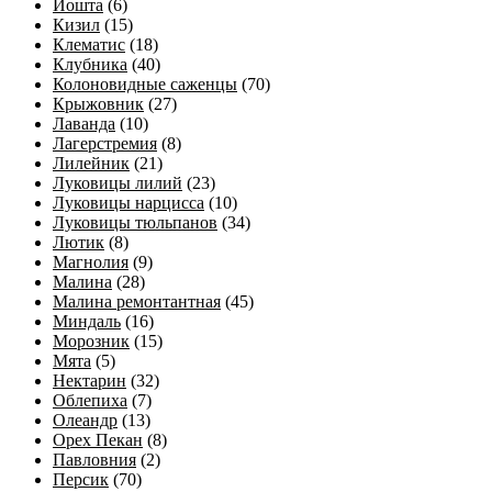
Йошта
(6)
Кизил
(15)
Клематис
(18)
Клубника
(40)
Колоновидные саженцы
(70)
Крыжовник
(27)
Лаванда
(10)
Лагерстремия
(8)
Лилейник
(21)
Луковицы лилий
(23)
Луковицы нарцисса
(10)
Луковицы тюльпанов
(34)
Лютик
(8)
Магнолия
(9)
Малина
(28)
Малина ремонтантная
(45)
Миндаль
(16)
Морозник
(15)
Мята
(5)
Нектарин
(32)
Облепиха
(7)
Олеандр
(13)
Орех Пекан
(8)
Павловния
(2)
Персик
(70)