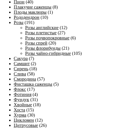
Пион
(40)
Плакучие саженцы
(8)
Плоды маклюры
(1)
Рододендрон
(10)
Розы
(191)
Розы английские
(12)
Розы плетистые
(27)
Розы почвопокровные
(6)
Розы спрей
(20)
Розы флорибунды
(21)
Розы чайно-гибридные
(105)
Сакура
(7)
Самшит
(2)
Сирень
(18)
Слива
(58)
Смородина
(57)
Фисташка саженцы
(5)
Флокс
(17)
Фотиния
(4)
Фундук
(31)
Хвойные
(18)
Хоста
(15)
Хурма
(30)
Цикломен
(12)
Цитрусовые
(26)