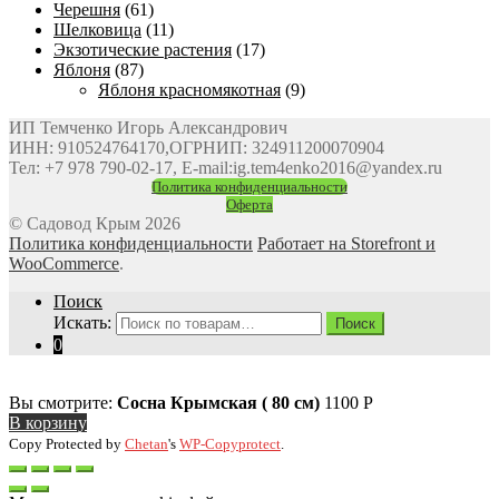
Черешня
(61)
Шелковица
(11)
Экзотические растения
(17)
Яблоня
(87)
Яблоня красномякотная
(9)
ИП Темченко Игорь Александрович
ИНН: 910524764170,ОГРНИП: 324911200070904
Тел: +7 978 790-02-17, E-mail:ig.tem4enko2016@yandex.ru
Политика конфиденциальности
Оферта
© Садовод Крым 2026
Политика конфиденциальности
Работает на Storefront и
WooCommerce
.
Поиск
Искать:
Поиск
0
Вы смотрите:
Сосна Крымская ( 80 см)
1100
Р
В корзину
Copy Protected by
Chetan
's
WP-Copyprotect
.