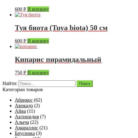
600
Р
В корзину
Туя биота (Tuya biota) 50 см
600
Р
В корзину
Кипарис пирамидальный
750
Р
В корзину
Найти:
Категории товаров
Абрикос
(62)
Авокадо
(2)
Айва
(11)
Актинидия
(7)
Алыча
(22)
Амараллис
(21)
Брусника
(3)