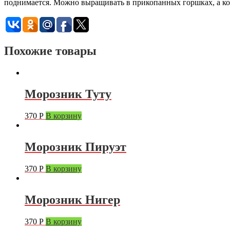
поднимается. Можно выращивать в прикопанных горшках, а ког
Похожие товары
Морозник Туту
370
Р
В корзину
Морозник Пируэт
370
Р
В корзину
Морозник Нигер
370
Р
В корзину