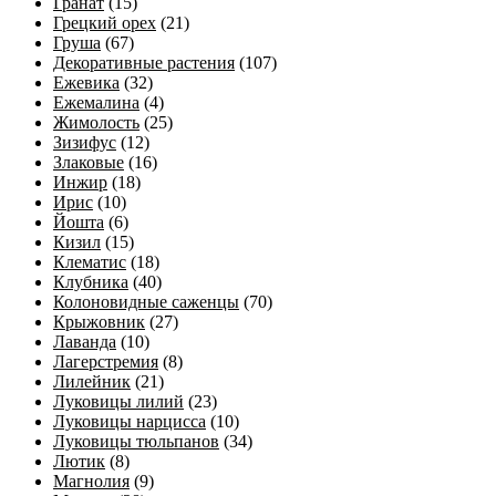
Гранат
(15)
Грецкий орех
(21)
Груша
(67)
Декоративные растения
(107)
Ежевика
(32)
Ежемалина
(4)
Жимолость
(25)
Зизифус
(12)
Злаковые
(16)
Инжир
(18)
Ирис
(10)
Йошта
(6)
Кизил
(15)
Клематис
(18)
Клубника
(40)
Колоновидные саженцы
(70)
Крыжовник
(27)
Лаванда
(10)
Лагерстремия
(8)
Лилейник
(21)
Луковицы лилий
(23)
Луковицы нарцисса
(10)
Луковицы тюльпанов
(34)
Лютик
(8)
Магнолия
(9)