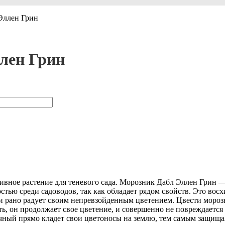
Эллен Грин
лен Грин
ное растение для теневого сада. Морозник Дабл Эллен Грин — п
стью среди садоводов, так как обладает рядом свойств. Это вос
 и рано радует своим непревзойденным цветением. Цвести мороз
ь, он продолжает свое цветение, и совершенно не повреждается 
чный прямо кладет свои цветоносы на землю, тем самым защищаяс