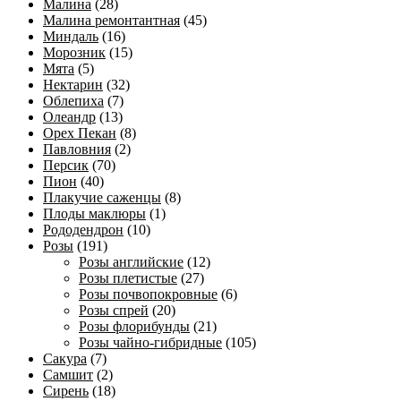
Малина
(28)
Малина ремонтантная
(45)
Миндаль
(16)
Морозник
(15)
Мята
(5)
Нектарин
(32)
Облепиха
(7)
Олеандр
(13)
Орех Пекан
(8)
Павловния
(2)
Персик
(70)
Пион
(40)
Плакучие саженцы
(8)
Плоды маклюры
(1)
Рододендрон
(10)
Розы
(191)
Розы английские
(12)
Розы плетистые
(27)
Розы почвопокровные
(6)
Розы спрей
(20)
Розы флорибунды
(21)
Розы чайно-гибридные
(105)
Сакура
(7)
Самшит
(2)
Сирень
(18)