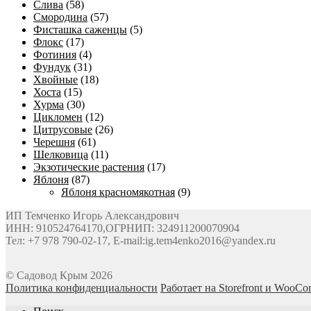
Слива
(58)
Смородина
(57)
Фисташка саженцы
(5)
Флокс
(17)
Фотиния
(4)
Фундук
(31)
Хвойные
(18)
Хоста
(15)
Хурма
(30)
Цикломен
(12)
Цитрусовые
(26)
Черешня
(61)
Шелковица
(11)
Экзотические растения
(17)
Яблоня
(87)
Яблоня красномякотная
(9)
ИП Темченко Игорь Александрович
ИНН: 910524764170,ОГРНИП: 324911200070904
Тел: +7 978 790-02-17, E-mail:ig.tem4enko2016@yandex.ru
© Садовод Крым 2026
Политика конфиденциальности
Работает на Storefront и WooC