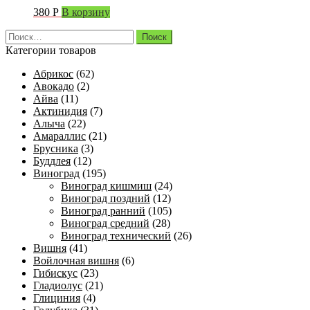
380
Р
В корзину
Найти:
Категории товаров
Абрикос
(62)
Авокадо
(2)
Айва
(11)
Актинидия
(7)
Алыча
(22)
Амараллис
(21)
Брусника
(3)
Буддлея
(12)
Виноград
(195)
Виноград кишмиш
(24)
Виноград поздний
(12)
Виноград ранний
(105)
Виноград средний
(28)
Виноград технический
(26)
Вишня
(41)
Войлочная вишня
(6)
Гибискус
(23)
Гладиолус
(21)
Глициния
(4)