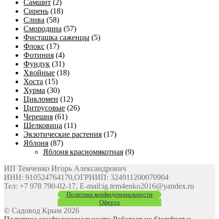
Самшит
(2)
Сирень
(18)
Слива
(58)
Смородина
(57)
Фисташка саженцы
(5)
Флокс
(17)
Фотиния
(4)
Фундук
(31)
Хвойные
(18)
Хоста
(15)
Хурма
(30)
Цикломен
(12)
Цитрусовые
(26)
Черешня
(61)
Шелковица
(11)
Экзотические растения
(17)
Яблоня
(87)
Яблоня красномякотная
(9)
ИП Темченко Игорь Александрович
ИНН: 910524764170,ОГРНИП: 324911200070904
Тел: +7 978 790-02-17, E-mail:ig.tem4enko2016@yandex.ru
Политика конфиденциальности
Оферта
© Садовод Крым 2026