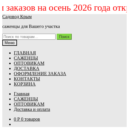
ём заказов на осень 2026 года от
Перейти
Перейти
Садовод Крым
к
к
саженцы для Вашего участка
навигации
содержимому
Искать:
Поиск
Меню
ГЛАВНАЯ
САЖЕНЦЫ
ОПТОВИКАМ
ДОСТАВКА
ОФОРМЛЕНИЕ ЗАКАЗА
КОНТАКТЫ
КОРЗИНА
Главная
САЖЕНЦЫ
ОПТОВИКАМ
Доставка и оплата
0
Р
0 товаров