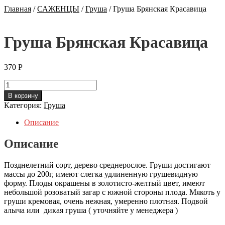
Главная
/
САЖЕНЦЫ
/
Груша
/
Груша Брянская Красавица
Груша Брянская Красавица
370
Р
Количество
Груша
В корзину
Брянская
Категория:
Груша
Красавица
Описание
Описание
Позднелетний сорт, дерево среднерослое. Груши достигают
массы до 200г, имеют слегка удлиненную грушевидную
форму. Плоды окрашены в золотисто-желтый цвет, имеют
небольшой розоватый загар с южной стороны плода. Мякоть у
груши кремовая, очень нежная, умеренно плотная. Подвой
алыча или дикая груша ( уточняйте у менеджера )