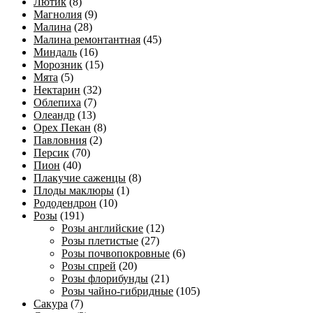
Лютик
(8)
Магнолия
(9)
Малина
(28)
Малина ремонтантная
(45)
Миндаль
(16)
Морозник
(15)
Мята
(5)
Нектарин
(32)
Облепиха
(7)
Олеандр
(13)
Орех Пекан
(8)
Павловния
(2)
Персик
(70)
Пион
(40)
Плакучие саженцы
(8)
Плоды маклюры
(1)
Рододендрон
(10)
Розы
(191)
Розы английские
(12)
Розы плетистые
(27)
Розы почвопокровные
(6)
Розы спрей
(20)
Розы флорибунды
(21)
Розы чайно-гибридные
(105)
Сакура
(7)