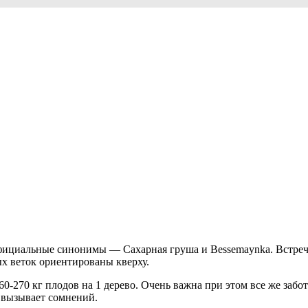
 официальные синонимы — Сахарная груша и Bessemaynka. Встре
х веток ориентированы кверху.
0-270 кг плодов на 1 дерево. Очень важна при этом все же забо
е вызывает сомнений.