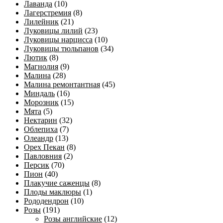
Лаванда
(10)
Лагерстремия
(8)
Лилейник
(21)
Луковицы лилий
(23)
Луковицы нарцисса
(10)
Луковицы тюльпанов
(34)
Лютик
(8)
Магнолия
(9)
Малина
(28)
Малина ремонтантная
(45)
Миндаль
(16)
Морозник
(15)
Мята
(5)
Нектарин
(32)
Облепиха
(7)
Олеандр
(13)
Орех Пекан
(8)
Павловния
(2)
Персик
(70)
Пион
(40)
Плакучие саженцы
(8)
Плоды маклюры
(1)
Рододендрон
(10)
Розы
(191)
Розы английские
(12)