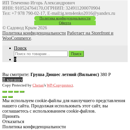
ИП Темченко Игорь Александрович
ИНН: 910524764170,ОГРНИП: 324911200070904
Тел: +7 978 790-02-17, E-mail:ig.tem4enko2016@yandex.ru
Политика конфиденциальности
Оферта
© Садовод Крым 2026
Политика конфиденциальности
Работает на Storefront и
WooCommerce
.
Поиск
Искать:
Поиск
0
Вы смотрите:
Груша Дюшес летний (Вильямс)
380
Р
В корзину
Copy Protected by
Chetan
's
WP-Copyprotect
.
Мы используем cookie-файлы для наилучшего представления
нашего сайта. Продолжая использовать этот сайт, вы
соглашаетесь с использованием cookie-файлов.
Принять
Отказаться
Политика конфиденциальности