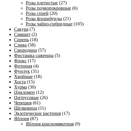
Розы плетистые
(27)
Розы почвопокровные
(6)
Розы спрей
(20)
Розы флорибунды
(21)
Розы чайно-гибридные
(105)
Сакура
(7)
Самшит
(2)
Сирень
(18)
Слива
(58)
Смородина
(57)
Фисташка саженцы
(5)
Флокс
(17)
Фотиния
(4)
Фундук
(31)
Хвойные
(18)
Хоста
(15)
Хурма
(30)
Цикломен
(12)
Цитрусовые
(26)
Черешня
(61)
Шелковица
(11)
Экзотические растения
(17)
Яблоня
(87)
Яблоня красномякотная
(9)