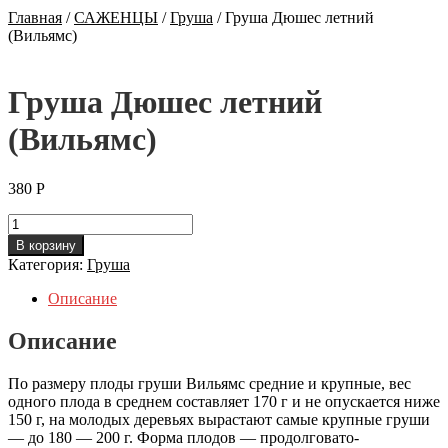
Главная
/
САЖЕНЦЫ
/
Груша
/
Груша Дюшес летний
(Вильямс)
Груша Дюшес летний
(Вильямс)
380
Р
Количество
Груша
В корзину
Дюшес
Категория:
Груша
летний
(Вильямс)
Описание
Описание
По размеру плоды груши Вильямс средние и крупные, вес
одного плода в среднем составляет 170 г и не опускается ниже
150 г, на молодых деревьях вырастают самые крупные груши
— до 180 — 200 г. Форма плодов — продолговато-