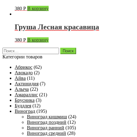
380
Р
В корзину
Груша Лесная красавица
380
Р
В корзину
Найти:
Категории товаров
Абрикос
(62)
Авокадо
(2)
Айва
(11)
Актинидия
(7)
Алыча
(22)
Амараллис
(21)
Брусника
(3)
Буддлея
(12)
Виноград
(195)
Виноград кишмиш
(24)
Виноград поздний
(12)
Виноград ранний
(105)
Виноград средний
(28)