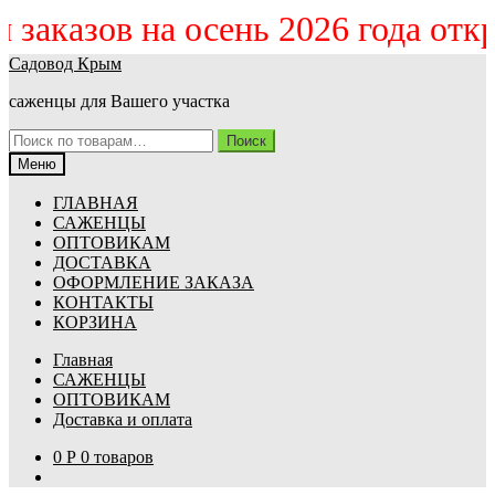
м заказов на осень 2026 года от
Перейти
Перейти
Садовод Крым
к
к
саженцы для Вашего участка
навигации
содержимому
Искать:
Поиск
Меню
ГЛАВНАЯ
САЖЕНЦЫ
ОПТОВИКАМ
ДОСТАВКА
ОФОРМЛЕНИЕ ЗАКАЗА
КОНТАКТЫ
КОРЗИНА
Главная
САЖЕНЦЫ
ОПТОВИКАМ
Доставка и оплата
0
Р
0 товаров