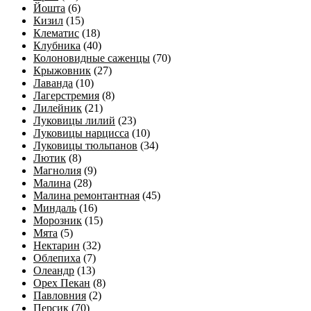
Йошта
(6)
Кизил
(15)
Клематис
(18)
Клубника
(40)
Колоновидные саженцы
(70)
Крыжовник
(27)
Лаванда
(10)
Лагерстремия
(8)
Лилейник
(21)
Луковицы лилий
(23)
Луковицы нарцисса
(10)
Луковицы тюльпанов
(34)
Лютик
(8)
Магнолия
(9)
Малина
(28)
Малина ремонтантная
(45)
Миндаль
(16)
Морозник
(15)
Мята
(5)
Нектарин
(32)
Облепиха
(7)
Олеандр
(13)
Орех Пекан
(8)
Павловния
(2)
Персик
(70)