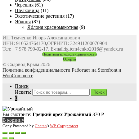
Черешня
(61)
Шелковица
(11)
Экзотические растения
(17)
Яблоня
(87)
Яблоня красномякотная
(9)
ИП Темченко Игорь Александрович
ИНН: 910524764170,ОГРНИП: 324911200070904
Тел: +7 978 790-02-17, E-mail:ig.tem4enko2016@yandex.ru
Политика конфиденциальности
Оферта
© Садовод Крым 2026
Политика конфиденциальности
Работает на Storefront и
WooCommerce
.
Поиск
Искать:
Поиск
0
Вы смотрите:
Грецкий орех Урожайный
370
Р
В корзину
Copy Protected by
Chetan
's
WP-Copyprotect
.