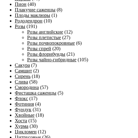
Пион
(40)
Плакучие саженцы
(8)
Плоды маклюры
(1)
Рододендрон
(10)
Розы
(191)
Розы английские
(12)
Розы плетистые
(27)
Розы почвопокровные
(6)
Розы спрей
(20)
Розы флорибунды
(21)
Розы чайно-гибридные
(105)
Сакура
(7)
Самшит
(2)
Сирень
(18)
Слива
(58)
Смородина
(57)
Фисташка саженцы
(5)
Флокс
(17)
Фотиния
(4)
Фундук
(31)
Хвойные
(18)
Хоста
(15)
Хурма
(30)
Цикломен
(12)
Цитрусовые
(26)