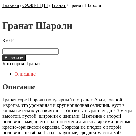
Главная
/
САЖЕНЦЫ
/
Гранат
/
Гранат Шароли
Гранат Шароли
350
Р
Количество
Гранат
В корзину
Шароли
Категория:
Гранат
Описание
Описание
Гранат сорт Шароли популярный в странах Азии, южной
Европы, это урожайная и крупноплодная селекция. Куст в
климатических условиях юга Украины вырастает до 2.5 метра
высотой, густой, широкий с шипами. Цветение с второй
половины мая, цветет на протяжении месяца яркими цветами
красно-оранжевой окраски. Созревание плодов с второй
половины октября. Плоды крупные, средней массой 350 —