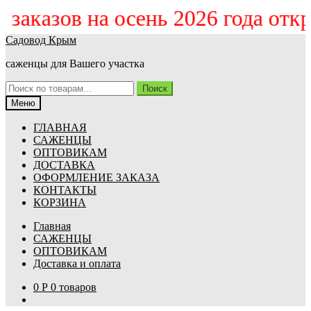
м заказов на осень 2026 года от
Перейти
Перейти
Садовод Крым
к
к
саженцы для Вашего участка
навигации
содержимому
Искать:
Поиск
Меню
ГЛАВНАЯ
САЖЕНЦЫ
ОПТОВИКАМ
ДОСТАВКА
ОФОРМЛЕНИЕ ЗАКАЗА
КОНТАКТЫ
КОРЗИНА
Главная
САЖЕНЦЫ
ОПТОВИКАМ
Доставка и оплата
0
Р
0 товаров