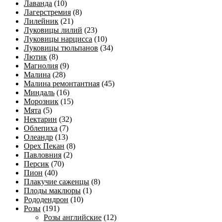
Лаванда
(10)
Лагерстремия
(8)
Лилейник
(21)
Луковицы лилий
(23)
Луковицы нарцисса
(10)
Луковицы тюльпанов
(34)
Лютик
(8)
Магнолия
(9)
Малина
(28)
Малина ремонтантная
(45)
Миндаль
(16)
Морозник
(15)
Мята
(5)
Нектарин
(32)
Облепиха
(7)
Олеандр
(13)
Орех Пекан
(8)
Павловния
(2)
Персик
(70)
Пион
(40)
Плакучие саженцы
(8)
Плоды маклюры
(1)
Рододендрон
(10)
Розы
(191)
Розы английские
(12)