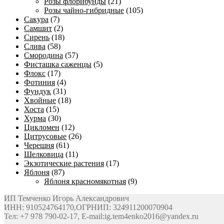
Розы флорибунды
(21)
Розы чайно-гибридные
(105)
Сакура
(7)
Самшит
(2)
Сирень
(18)
Слива
(58)
Смородина
(57)
Фисташка саженцы
(5)
Флокс
(17)
Фотиния
(4)
Фундук
(31)
Хвойные
(18)
Хоста
(15)
Хурма
(30)
Цикломен
(12)
Цитрусовые
(26)
Черешня
(61)
Шелковица
(11)
Экзотические растения
(17)
Яблоня
(87)
Яблоня красномякотная
(9)
ИП Темченко Игорь Александрович
ИНН: 910524764170,ОГРНИП: 324911200070904
Тел: +7 978 790-02-17, E-mail:ig.tem4enko2016@yandex.ru