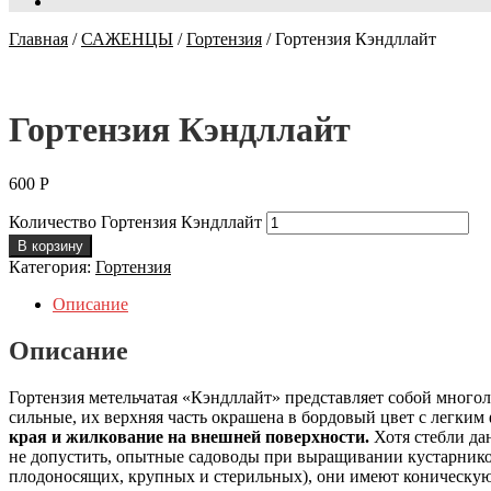
Главная
/
САЖЕНЦЫ
/
Гортензия
/
Гортензия Кэндллайт
Гортензия Кэндллайт
600
Р
Количество Гортензия Кэндллайт
В корзину
Категория:
Гортензия
Описание
Описание
Гортензия метельчатая «Кэндллайт» представляет собой многоле
сильные, их верхняя часть окрашена в бордовый цвет с легки
края и жилкование на внешней поверхности.
Хотя стебли да
не допустить, опытные садоводы при выращивании кустарников
плодоносящих, крупных и стерильных), они имеют коническую 