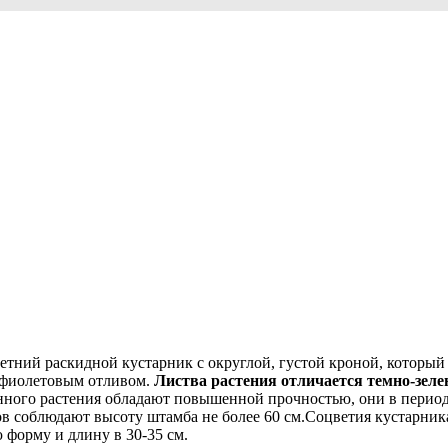
тний раскидной кустарник с округлой, густой кроной, который до
м фиолетовым отливом.
Листва растения отличается темно-зеле
нного растения обладают повышенной прочностью, они в период 
 соблюдают высоту штамба не более 60 см.Соцветия кустарника 
форму и длину в 30-35 см.