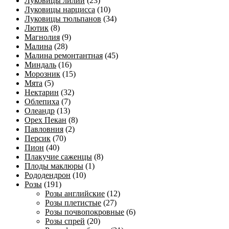
Луковицы лилий
(23)
Луковицы нарцисса
(10)
Луковицы тюльпанов
(34)
Лютик
(8)
Магнолия
(9)
Малина
(28)
Малина ремонтантная
(45)
Миндаль
(16)
Морозник
(15)
Мята
(5)
Нектарин
(32)
Облепиха
(7)
Олеандр
(13)
Орех Пекан
(8)
Павловния
(2)
Персик
(70)
Пион
(40)
Плакучие саженцы
(8)
Плоды маклюры
(1)
Рододендрон
(10)
Розы
(191)
Розы английские
(12)
Розы плетистые
(27)
Розы почвопокровные
(6)
Розы спрей
(20)