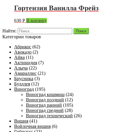
Гортензия Ванилла Фрейз
630
Р
В корзину
Найти:
Категории товаров
Абрикос
(62)
Авокадо
(2)
Айва
(11)
Актинидия
(7)
Алыча
(22)
Амараллис
(21)
Брусника
(3)
Буддлея
(12)
Виноград
(195)
Виноград кишмиш
(24)
Виноград поздний
(12)
Виноград ранний
(105)
Виноград средний
(28)
Виноград технический
(26)
Вишня
(41)
Войлочная вишня
(6)
Гибискус
(23)