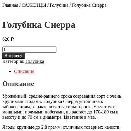
Главная
/
САЖЕНЦЫ
/
Голубика
/
Голубика Сиерра
Голубика Сиерра
620
Р
Количество
Голубика
В корзину
Сиерра
Категория:
Голубика
Описание
Описание
Урожайный, средне-раннего срока созревания сорт с очень
крупными ягодами. Голубика Сиерра устойчива к
заболеваниям, характеризуется сильно-рослым кустом с
мощными, прямыми побегами, вырастает до 170-180 см в
высоту и до 70 см в диаметре. Цветение в мае.
Ягоды крупные до 2.8 грамм, отличных товарных качеств,