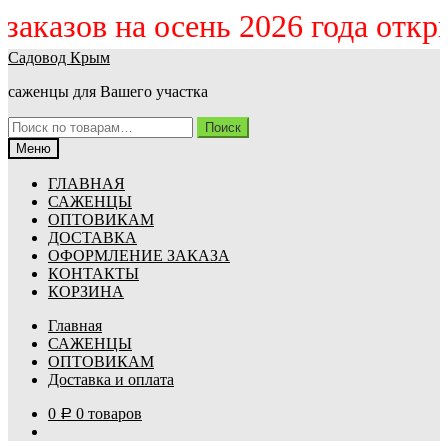
м заказов на осень 2026 года отк
Перейти
Перейти
Садовод Крым
к
к
саженцы для Вашего участка
навигации
содержимому
Искать:
Поиск
Меню
ГЛАВНАЯ
САЖЕНЦЫ
ОПТОВИКАМ
ДОСТАВКА
ОФОРМЛЕНИЕ ЗАКАЗА
КОНТАКТЫ
КОРЗИНА
Главная
САЖЕНЦЫ
ОПТОВИКАМ
Доставка и оплата
0
0 товаров
Р