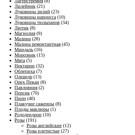
Лагерстремия
(8)
Лилейник
(21)
Луковицы лилий
(23)
Луковицы нарцисса
(10)
Луковицы тюльпанов
(34)
Лютик
(8)
Магнолия
(9)
Малина
(28)
Малина ремонтантная
(45)
Миндаль
(16)
Морозник
(15)
Мята
(5)
Нектарин
(32)
Облепиха
(7)
Олеандр
(13)
Орех Пекан
(8)
Павловния
(2)
Персик
(70)
Пион
(40)
Плакучие саженцы
(8)
Плоды маклюры
(1)
Рододендрон
(10)
Розы
(191)
Розы английские
(12)
Розы плетистые
(27)