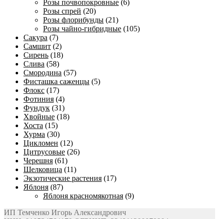
Розы почвопокровные
(6)
Розы спрей
(20)
Розы флорибунды
(21)
Розы чайно-гибридные
(105)
Сакура
(7)
Самшит
(2)
Сирень
(18)
Слива
(58)
Смородина
(57)
Фисташка саженцы
(5)
Флокс
(17)
Фотиния
(4)
Фундук
(31)
Хвойные
(18)
Хоста
(15)
Хурма
(30)
Цикломен
(12)
Цитрусовые
(26)
Черешня
(61)
Шелковица
(11)
Экзотические растения
(17)
Яблоня
(87)
Яблоня красномякотная
(9)
ИП Темченко Игорь Александрович