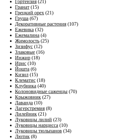
Гортензия
(21)
Гранат
(15)
Грецкий орех
(21)
Груша
(67)
Декоративные растения
(107)
Ежевика
(32)
Ежемалина
(4)
Жимолость
(25)
Зизифус
(12)
Злаковые
(16)
Инжир
(18)
Ирис
(10)
Йошта
(6)
Кизил
(15)
Клематис
(18)
Клубника
(40)
Колоновидные саженцы
(70)
Крыжовник
(27)
Лаванда
(10)
Лагерстремия
(8)
Лилейник
(21)
Луковицы лилий
(23)
Луковицы нарцисса
(10)
Луковицы тюльпанов
(34)
Лютик
(8)