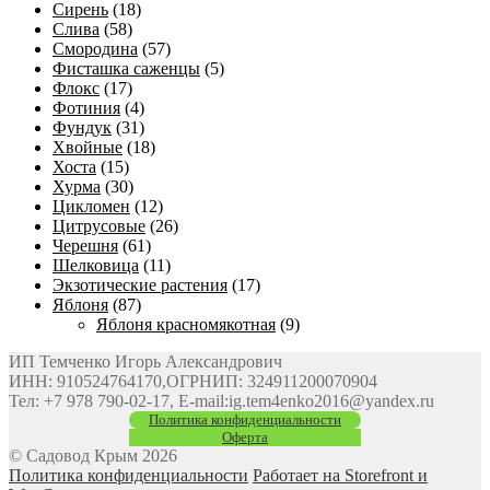
Сирень
(18)
Слива
(58)
Смородина
(57)
Фисташка саженцы
(5)
Флокс
(17)
Фотиния
(4)
Фундук
(31)
Хвойные
(18)
Хоста
(15)
Хурма
(30)
Цикломен
(12)
Цитрусовые
(26)
Черешня
(61)
Шелковица
(11)
Экзотические растения
(17)
Яблоня
(87)
Яблоня красномякотная
(9)
ИП Темченко Игорь Александрович
ИНН: 910524764170,ОГРНИП: 324911200070904
Тел: +7 978 790-02-17, E-mail:ig.tem4enko2016@yandex.ru
Политика конфиденциальности
Оферта
© Садовод Крым 2026
Политика конфиденциальности
Работает на Storefront и