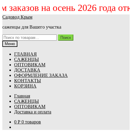
ём заказов на осень 2026 года о
Перейти
Перейти
Садовод Крым
к
к
саженцы для Вашего участка
навигации
содержимому
Искать:
Поиск
Меню
ГЛАВНАЯ
САЖЕНЦЫ
ОПТОВИКАМ
ДОСТАВКА
ОФОРМЛЕНИЕ ЗАКАЗА
КОНТАКТЫ
КОРЗИНА
Главная
САЖЕНЦЫ
ОПТОВИКАМ
Доставка и оплата
0
Р
0 товаров