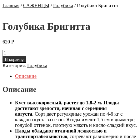
Главная
/
САЖЕНЦЫ
/
Голубика
/
Голубика Бригитта
Голубика Бригитта
620
Р
Количество
Голубика
В корзину
Бригитта
Категория:
Голубика
Описание
Описание
Куст высокорослый, растет до 1,8-2 м. Плоды
достигают зрелости, начиная с середины
августа.
Сорт дает регулярные урожаи по 4-6 кг с
каждого куста за сезон. Ягоды имеют 1,5 см в диаметре,
голубой оттенок, плотную мякоть и кисло-сладкий вкус.
Плоды обладают отличной лежкостью и
транспортабельностью
, созревают равномерно и после