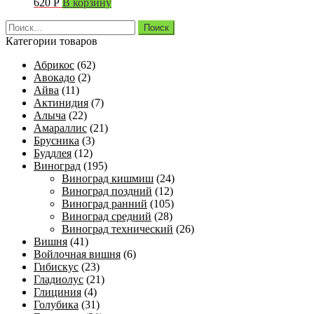
620
Р
В корзину
Найти:
Категории товаров
Абрикос
(62)
Авокадо
(2)
Айва
(11)
Актинидия
(7)
Алыча
(22)
Амараллис
(21)
Брусника
(3)
Буддлея
(12)
Виноград
(195)
Виноград кишмиш
(24)
Виноград поздний
(12)
Виноград ранний
(105)
Виноград средний
(28)
Виноград технический
(26)
Вишня
(41)
Войлочная вишня
(6)
Гибискус
(23)
Гладиолус
(21)
Глициния
(4)
Голубика
(31)