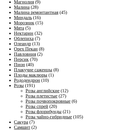
Магнолия
(9)
Малина
(28)
Малина ремонтантная
(45)
Миндаль
(16)
Морозник
(15)
Мята
(5)
Нектарин
(32)
Облепиха
(7)
Олеандр
(13)
Орех Пекан
(8)
Павловния
(2)
Персик
(70)
Пион
(40)
Плакучие саженцы
(8)
Плоды маклюры
(1)
Рододендрон
(10)
Розы
(191)
Розы английские
(12)
Розы плетистые
(27)
Розы почвопокровные
(6)
Розы спрей
(20)
Розы флорибунды
(21)
Розы чайно-гибридные
(105)
Сакура
(7)
Самшит
(2)