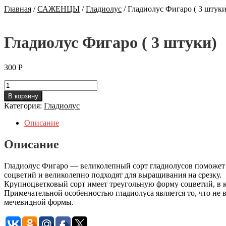
Главная
/
САЖЕНЦЫ
/
Гладиолус
/
Гладиолус Фигаро ( 3 штуки
Гладиолус Фигаро ( 3 штуки)
300
Р
Количество
Гладиолус
В корзину
Фигаро
Категория:
Гладиолус
(
3
Описание
штуки)
Описание
Гладиолус Фигаро — великолепный сорт гладиолусов поможет 
соцветий и великолепно подходят для выращивания на срезку.
Крупноцветковый сорт имеет треугольную форму соцветий, в 
Примечательной особенностью гладиолуса является то, что не
мечевидной формы.