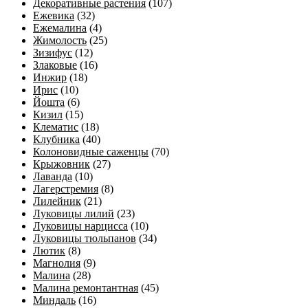
Декоративные растения
(107)
Ежевика
(32)
Ежемалина
(4)
Жимолость
(25)
Зизифус
(12)
Злаковые
(16)
Инжир
(18)
Ирис
(10)
Йошта
(6)
Кизил
(15)
Клематис
(18)
Клубника
(40)
Колоновидные саженцы
(70)
Крыжовник
(27)
Лаванда
(10)
Лагерстремия
(8)
Лилейник
(21)
Луковицы лилий
(23)
Луковицы нарцисса
(10)
Луковицы тюльпанов
(34)
Лютик
(8)
Магнолия
(9)
Малина
(28)
Малина ремонтантная
(45)
Миндаль
(16)