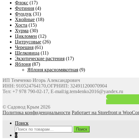
Флокс
(17)
Фотиния
(4)
Фундук
(31)
Хвойные
(18)
Хоста
(15)
Хурма
(30)
Цикломен
(12)
Цитрусовые
(26)
Черешня
(61)
Шелковица
(11)
Экзотические растения
(17)
Яблоня
(87)
Яблоня красномякотная
(9)
ИП Темченко Игорь Александрович
ИНН: 910524764170,ОГРНИП: 324911200070904
Тел: +7 978 790-02-17, E-mail:ig.tem4enko2016@yandex.ru
© Садовод Крым 2026
Политика конфиденциальности
Работает на Storefront и WooC
Поиск
Искать:
Поиск
0