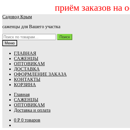
приём заказов на осен
Перейти
Перейти
Садовод Крым
к
к
саженцы для Вашего участка
навигации
содержимому
Искать:
Поиск
Меню
ГЛАВНАЯ
САЖЕНЦЫ
ОПТОВИКАМ
ДОСТАВКА
ОФОРМЛЕНИЕ ЗАКАЗА
КОНТАКТЫ
КОРЗИНА
Главная
САЖЕНЦЫ
ОПТОВИКАМ
Доставка и оплата
0
Р
0 товаров