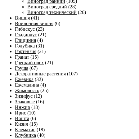
Виноград ранний
(105)
Виноград средний
(28)
Виноград технический
(26)
Вишня
(41)
Войлочная вишня
(6)
Гибискус
(23)
Гладиолус
(21)
Глициния
(4)
Голубика
(31)
Гортензия
(21)
Гранат
(15)
Грецкий орех
(21)
Груша
(67)
Декоративные растения
(107)
Ежевика
(32)
Ежемалина
(4)
Жимолость
(25)
Зизифус
(12)
Злаковые
(16)
Инжир
(18)
Ирис
(10)
Йошта
(6)
Кизил
(15)
Клематис
(18)
Клубника
(40)