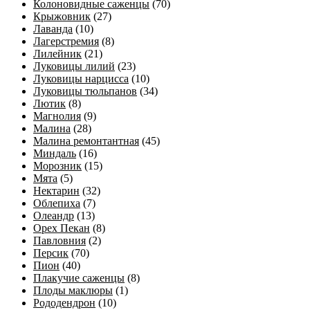
Колоновидные саженцы
(70)
Крыжовник
(27)
Лаванда
(10)
Лагерстремия
(8)
Лилейник
(21)
Луковицы лилий
(23)
Луковицы нарцисса
(10)
Луковицы тюльпанов
(34)
Лютик
(8)
Магнолия
(9)
Малина
(28)
Малина ремонтантная
(45)
Миндаль
(16)
Морозник
(15)
Мята
(5)
Нектарин
(32)
Облепиха
(7)
Олеандр
(13)
Орех Пекан
(8)
Павловния
(2)
Персик
(70)
Пион
(40)
Плакучие саженцы
(8)
Плоды маклюры
(1)
Рододендрон
(10)