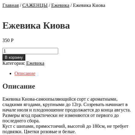
Главная
/
САЖЕНЦЫ
/
Ежевика
/
Ежевика Киова
Ежевика Киова
350
Р
Количество
Ежевика
В корзину
Киова
Категория:
Ежевика
Описание
Описание
Ежевика Киова-самоопыляющийся сорт с ароматными,
сладкими ягодами, крупными до 12гр. Созревать начинает в
начале июля и плодоношение продолжается до конца августа.
Размеры ягод практически не изменяются от первого до
последнего сбора.
Куст с шипами, прямостоячий, высотой до 180см, не требует
подвязки. Цветки розовые и белые.