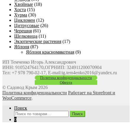
Хвойные
(18)
Хоста
(15)
Хурма
(30)
Цикломен
(12)
Цитрусовые
(26)
Черешня
(61)
Шелковица
(11)
Экзотические растения
(17)
Яблоня
(87)
Яблоня красномякотная
(9)
ИП Темченко Игорь Александрович
ИНН: 910524764170,ОГРНИП: 324911200070904
Тел: +7 978 790-02-17, E-mail:ig.tem4enko2016@yandex.ru
Политика конфиденциальности
Оферта
© Садовод Крым 2026
Политика конфиденциальности
Работает на Storefront и
WooCommerce
.
Поиск
Искать:
Поиск
0