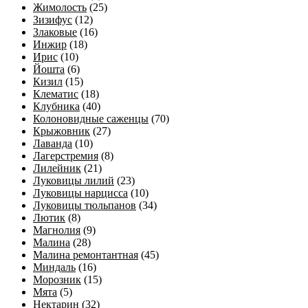
Жимолость
(25)
Зизифус
(12)
Злаковые
(16)
Инжир
(18)
Ирис
(10)
Йошта
(6)
Кизил
(15)
Клематис
(18)
Клубника
(40)
Колоновидные саженцы
(70)
Крыжовник
(27)
Лаванда
(10)
Лагерстремия
(8)
Лилейник
(21)
Луковицы лилий
(23)
Луковицы нарцисса
(10)
Луковицы тюльпанов
(34)
Лютик
(8)
Магнолия
(9)
Малина
(28)
Малина ремонтантная
(45)
Миндаль
(16)
Морозник
(15)
Мята
(5)
Нектарин
(32)