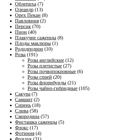
Облепиха
(7)
Олеандр
(13)
Орех Пекан
(8)
Павловния
(2)
Персик
(70)
Пион
(40)
Плакучие саженцы
(8)
Плоды маклюры
(1)
Рододендрон
(10)
Розы
(191)
Розы английские
(12)
Розы плетистые
(27)
Розы почвопокровные
(6)
Розы спрей
(20)
Розы флорибунды
(21)
Розы чайно-гибридные
(105)
Сакура
(7)
Самшит
(2)
Сирень
(18)
Слива
(58)
Смородина
(57)
Фисташка саженцы
(5)
Флокс
(17)
Фотиния
(4)
Фундук
(31)