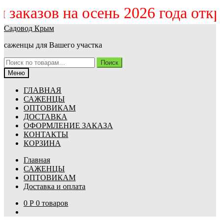
ём заказов на осень 2026 года от
Перейти
Перейти
Садовод Крым
к
к
саженцы для Вашего участка
навигации
содержимому
Искать:
Поиск
Меню
ГЛАВНАЯ
САЖЕНЦЫ
ОПТОВИКАМ
ДОСТАВКА
ОФОРМЛЕНИЕ ЗАКАЗА
КОНТАКТЫ
КОРЗИНА
Главная
САЖЕНЦЫ
ОПТОВИКАМ
Доставка и оплата
0
Р
0 товаров