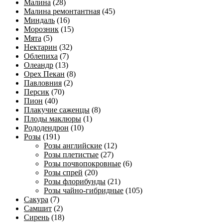
Малина
(28)
Малина ремонтантная
(45)
Миндаль
(16)
Морозник
(15)
Мята
(5)
Нектарин
(32)
Облепиха
(7)
Олеандр
(13)
Орех Пекан
(8)
Павловния
(2)
Персик
(70)
Пион
(40)
Плакучие саженцы
(8)
Плоды маклюры
(1)
Рододендрон
(10)
Розы
(191)
Розы английские
(12)
Розы плетистые
(27)
Розы почвопокровные
(6)
Розы спрей
(20)
Розы флорибунды
(21)
Розы чайно-гибридные
(105)
Сакура
(7)
Самшит
(2)
Сирень
(18)