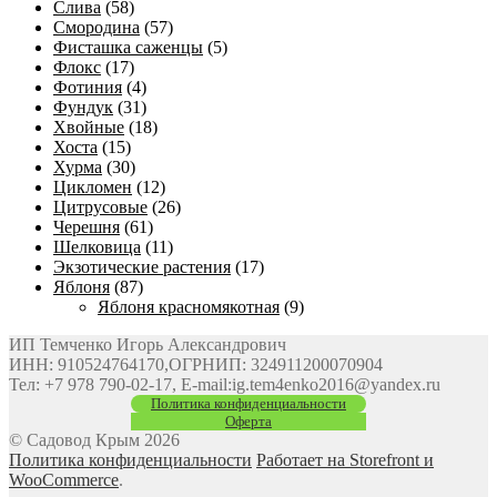
Слива
(58)
Смородина
(57)
Фисташка саженцы
(5)
Флокс
(17)
Фотиния
(4)
Фундук
(31)
Хвойные
(18)
Хоста
(15)
Хурма
(30)
Цикломен
(12)
Цитрусовые
(26)
Черешня
(61)
Шелковица
(11)
Экзотические растения
(17)
Яблоня
(87)
Яблоня красномякотная
(9)
ИП Темченко Игорь Александрович
ИНН: 910524764170,ОГРНИП: 324911200070904
Тел: +7 978 790-02-17, E-mail:ig.tem4enko2016@yandex.ru
Политика конфиденциальности
Оферта
© Садовод Крым 2026
Политика конфиденциальности
Работает на Storefront и
WooCommerce
.