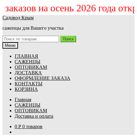
ём заказов на осень 2026 года от
Перейти
Перейти
Садовод Крым
к
к
саженцы для Вашего участка
навигации
содержимому
Искать:
Поиск
Меню
ГЛАВНАЯ
САЖЕНЦЫ
ОПТОВИКАМ
ДОСТАВКА
ОФОРМЛЕНИЕ ЗАКАЗА
КОНТАКТЫ
КОРЗИНА
Главная
САЖЕНЦЫ
ОПТОВИКАМ
Доставка и оплата
0
Р
0 товаров