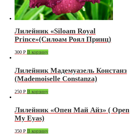
Лилейник «Siloam Royal
Prince»(Силоам Роял Принц)
300
Р
В корзину
Лилейник Мадемуазель Констанз
(Mademoiselle Constanza)
250
Р
В корзину
Лилейник «Опен Май Айз» ( Open
My Eyas)
350
Р
В корзину