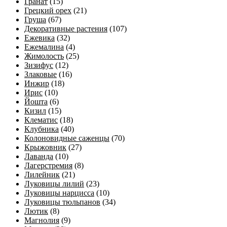
Гранат
(15)
Грецкий орех
(21)
Груша
(67)
Декоративные растения
(107)
Ежевика
(32)
Ежемалина
(4)
Жимолость
(25)
Зизифус
(12)
Злаковые
(16)
Инжир
(18)
Ирис
(10)
Йошта
(6)
Кизил
(15)
Клематис
(18)
Клубника
(40)
Колоновидные саженцы
(70)
Крыжовник
(27)
Лаванда
(10)
Лагерстремия
(8)
Лилейник
(21)
Луковицы лилий
(23)
Луковицы нарцисса
(10)
Луковицы тюльпанов
(34)
Лютик
(8)
Магнолия
(9)