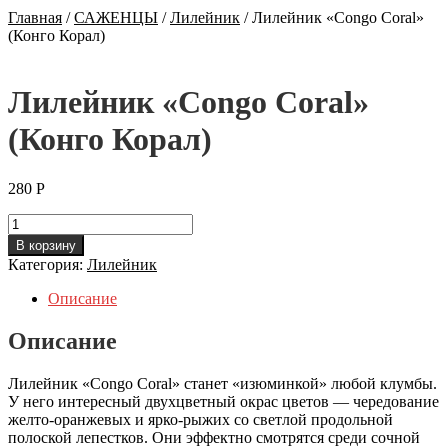
Главная
/
САЖЕНЦЫ
/
Лилейник
/
Лилейник «Congo Coral»
(Конго Корал)
Лилейник «Congo Coral»
(Конго Корал)
280
Р
Количество
Лилейник
В корзину
"Congo
Категория:
Лилейник
Coral"
(Конго
Описание
Корал)
Описание
Лилейник «Congo Coral» станет «изюминкой» любой клумбы.
У него интересный двухцветный окрас цветов — чередование
желто-оранжевых и ярко-рыжих со светлой продольной
полоской лепестков. Они эффектно смотрятся среди сочной