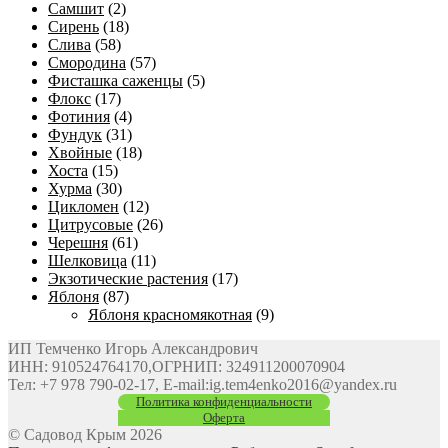
Самшит
(2)
Сирень
(18)
Слива
(58)
Смородина
(57)
Фисташка саженцы
(5)
Флокс
(17)
Фотиния
(4)
Фундук
(31)
Хвойные
(18)
Хоста
(15)
Хурма
(30)
Цикломен
(12)
Цитрусовые
(26)
Черешня
(61)
Шелковица
(11)
Экзотические растения
(17)
Яблоня
(87)
Яблоня красномякотная
(9)
ИП Темченко Игорь Александрович
ИНН: 910524764170,ОГРНИП: 324911200070904
Тел: +7 978 790-02-17, E-mail:ig.tem4enko2016@yandex.ru
Политика конфиденциальности
Оферта
© Садовод Крым 2026