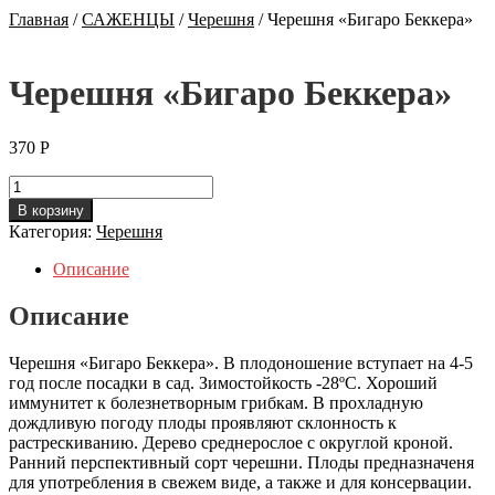
Главная
/
САЖЕНЦЫ
/
Черешня
/
Черешня «Бигаро Беккера»
Черешня «Бигаро Беккера»
370
Р
Количество
Черешня
В корзину
"Бигаро
Категория:
Черешня
Беккера"
Описание
Описание
Черешня «Бигаро Беккера». В плодоношение вступает на 4-5
год после посадки в сад. Зимостойкость -28ºС. Хороший
иммунитет к болезнетворным грибкам. В прохладную
дождливую погоду плоды проявляют склонность к
растрескиванию. Дерево среднерослое с округлой кроной.
Ранний перспективный сорт черешни. Плоды предназначеня
для употребления в свежем виде, а также и для консервации.