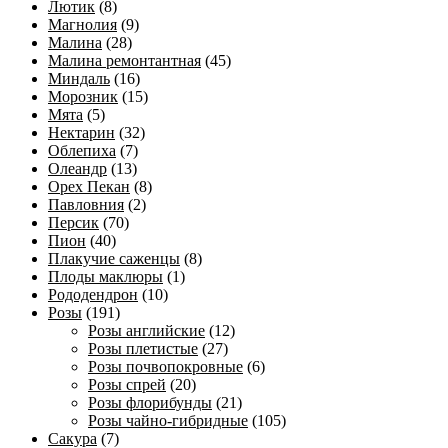
Лютик
(8)
Магнолия
(9)
Малина
(28)
Малина ремонтантная
(45)
Миндаль
(16)
Морозник
(15)
Мята
(5)
Нектарин
(32)
Облепиха
(7)
Олеандр
(13)
Орех Пекан
(8)
Павловния
(2)
Персик
(70)
Пион
(40)
Плакучие саженцы
(8)
Плоды маклюры
(1)
Рододендрон
(10)
Розы
(191)
Розы английские
(12)
Розы плетистые
(27)
Розы почвопокровные
(6)
Розы спрей
(20)
Розы флорибунды
(21)
Розы чайно-гибридные
(105)
Сакура
(7)