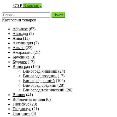
370
Р
В корзину
Найти:
Категории товаров
Абрикос
(62)
Авокадо
(2)
Айва
(11)
Актинидия
(7)
Алыча
(22)
Амараллис
(21)
Брусника
(3)
Буддлея
(12)
Виноград
(195)
Виноград кишмиш
(24)
Виноград поздний
(12)
Виноград ранний
(105)
Виноград средний
(28)
Виноград технический
(26)
Вишня
(41)
Войлочная вишня
(6)
Гибискус
(23)
Гладиолус
(21)
Глициния
(4)