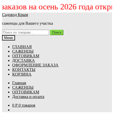
 заказов на осень 2026 года отк
Перейти
Перейти
Садовод Крым
к
к
саженцы для Вашего участка
навигации
содержимому
Искать:
Поиск
Меню
ГЛАВНАЯ
САЖЕНЦЫ
ОПТОВИКАМ
ДОСТАВКА
ОФОРМЛЕНИЕ ЗАКАЗА
КОНТАКТЫ
КОРЗИНА
Главная
САЖЕНЦЫ
ОПТОВИКАМ
Доставка и оплата
0
Р
0 товаров