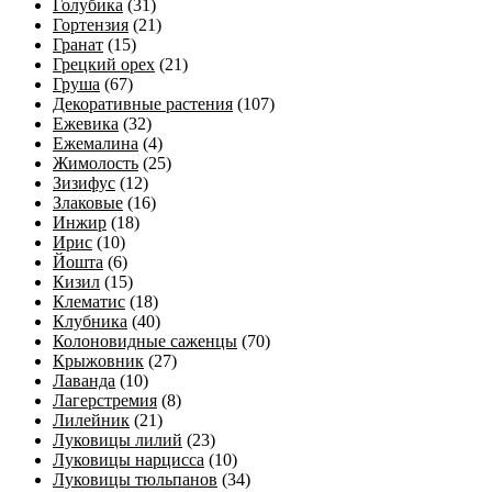
Голубика
(31)
Гортензия
(21)
Гранат
(15)
Грецкий орех
(21)
Груша
(67)
Декоративные растения
(107)
Ежевика
(32)
Ежемалина
(4)
Жимолость
(25)
Зизифус
(12)
Злаковые
(16)
Инжир
(18)
Ирис
(10)
Йошта
(6)
Кизил
(15)
Клематис
(18)
Клубника
(40)
Колоновидные саженцы
(70)
Крыжовник
(27)
Лаванда
(10)
Лагерстремия
(8)
Лилейник
(21)
Луковицы лилий
(23)
Луковицы нарцисса
(10)
Луковицы тюльпанов
(34)