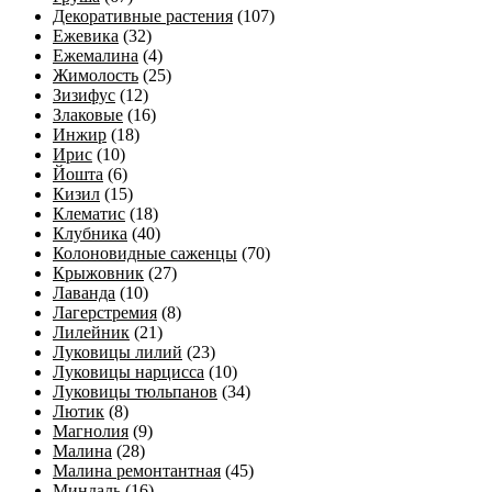
Декоративные растения
(107)
Ежевика
(32)
Ежемалина
(4)
Жимолость
(25)
Зизифус
(12)
Злаковые
(16)
Инжир
(18)
Ирис
(10)
Йошта
(6)
Кизил
(15)
Клематис
(18)
Клубника
(40)
Колоновидные саженцы
(70)
Крыжовник
(27)
Лаванда
(10)
Лагерстремия
(8)
Лилейник
(21)
Луковицы лилий
(23)
Луковицы нарцисса
(10)
Луковицы тюльпанов
(34)
Лютик
(8)
Магнолия
(9)
Малина
(28)
Малина ремонтантная
(45)
Миндаль
(16)