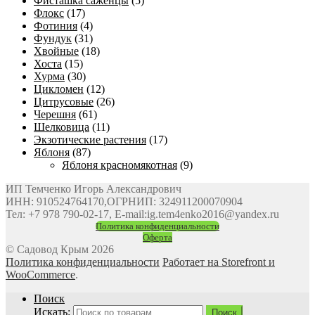
Фисташка саженцы
(5)
Флокс
(17)
Фотиния
(4)
Фундук
(31)
Хвойные
(18)
Хоста
(15)
Хурма
(30)
Цикломен
(12)
Цитрусовые
(26)
Черешня
(61)
Шелковица
(11)
Экзотические растения
(17)
Яблоня
(87)
Яблоня красномякотная
(9)
ИП Темченко Игорь Александрович
ИНН: 910524764170,ОГРНИП: 324911200070904
Тел: +7 978 790-02-17, E-mail:ig.tem4enko2016@yandex.ru
Политика конфиденциальности
Оферта
© Садовод Крым 2026
Политика конфиденциальности
Работает на Storefront и
WooCommerce
.
Поиск
Искать:
Поиск