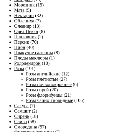
Морозник
(15)
Мята
(5)
Нектарин
(32)
Облепиха
(7)
Олеандр
(13)
Орех Пекан
(8)
Павловния
(2)
Персик
(70)
Пион
(40)
Плакучие саженцы
(8)
Плоды маклюры
(1)
Рододендрон
(10)
Розы
(191)
Розы английские
(12)
Розы плетистые
(27)
Розы почвопокровные
(6)
Розы спрей
(20)
Розы флорибунды
(21)
Розы чайно-гибридные
(105)
Сакура
(7)
Самшит
(2)
Сирень
(18)
Слива
(58)
Смородина
(57)