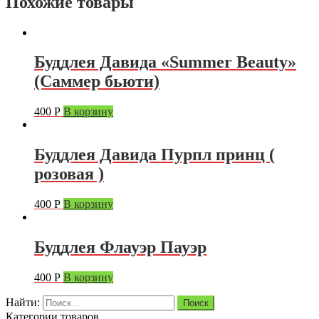
Похожие товары
Буддлея Давида «Summer Beauty»
(Саммер бьюти)
400
Р
В корзину
Буддлея Давида Пурпл принц (
розовая )
400
Р
В корзину
Буддлея Флауэр Пауэр
400
Р
В корзину
Найти:
Категории товаров