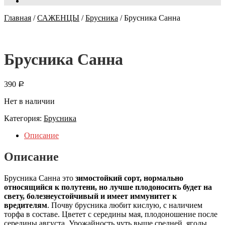
Главная
/
САЖЕНЦЫ
/
Брусника
/
Брусника Санна
Брусника Санна
390
Р
Нет в наличии
Категория:
Брусника
Описание
Описание
Брусника Санна это
зимостойкий сорт, нормально
относящийся к полутени, но лучше плодоносить будет на
свету, болезнеустойчивый и имеет иммунитет к
вредителям
. Почву брусника любит кислую, с наличием
торфа в составе. Цветет с середины мая, плодоношение после
середины августа. Урожайность чуть выше средней, ягоды