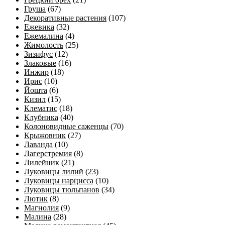
Груша
(67)
Декоративные растения
(107)
Ежевика
(32)
Ежемалина
(4)
Жимолость
(25)
Зизифус
(12)
Злаковые
(16)
Инжир
(18)
Ирис
(10)
Йошта
(6)
Кизил
(15)
Клематис
(18)
Клубника
(40)
Колоновидные саженцы
(70)
Крыжовник
(27)
Лаванда
(10)
Лагерстремия
(8)
Лилейник
(21)
Луковицы лилий
(23)
Луковицы нарцисса
(10)
Луковицы тюльпанов
(34)
Лютик
(8)
Магнолия
(9)
Малина
(28)