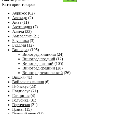
Категории товаров
Абрикос
(62)
Авокадо
(2)
Айва
(11)
Актинидия
(7)
Алыча
(22)
Амараллис
(21)
Брусника
(3)
Буддлея
(12)
Виноград
(195)
Виноград кишмиш
(24)
Виноград поздний
(12)
Виноград ранний
(105)
Виноград средний
(28)
Виноград технический
(26)
Вишня
(41)
Войлочная вишня
(6)
Гибискус
(23)
Гладиолус
(21)
Глициния
(4)
Голубика
(31)
Гортензия
(21)
Гранат
(15)
Грецкий орех
(21)