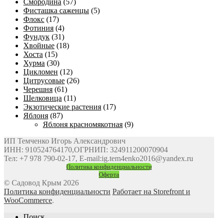
Смородина
(57)
Фисташка саженцы
(5)
Флокс
(17)
Фотиния
(4)
Фундук
(31)
Хвойные
(18)
Хоста
(15)
Хурма
(30)
Цикломен
(12)
Цитрусовые
(26)
Черешня
(61)
Шелковица
(11)
Экзотические растения
(17)
Яблоня
(87)
Яблоня красномякотная
(9)
ИП Темченко Игорь Александрович
ИНН: 910524764170,ОГРНИП: 324911200070904
Тел: +7 978 790-02-17, E-mail:ig.tem4enko2016@yandex.ru
Политика конфиденциальности
Оферта
© Садовод Крым 2026
Политика конфиденциальности
Работает на Storefront и
WooCommerce
.
Поиск