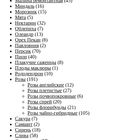
Малина ремонтантная
(45)
Миндаль
(16)
Морозник
(15)
Мята
(5)
Нектарин
(32)
Облепиха
(7)
Олеандр
(13)
Орех Пекан
(8)
Павловния
(2)
Персик
(70)
Пион
(40)
Плакучие саженцы
(8)
Плоды маклюры
(1)
Рододендрон
(10)
Розы
(191)
Розы английские
(12)
Розы плетистые
(27)
Розы почвопокровные
(6)
Розы спрей
(20)
Розы флорибунды
(21)
Розы чайно-гибридные
(105)
Сакура
(7)
Самшит
(2)
Сирень
(18)
Слива
(58)