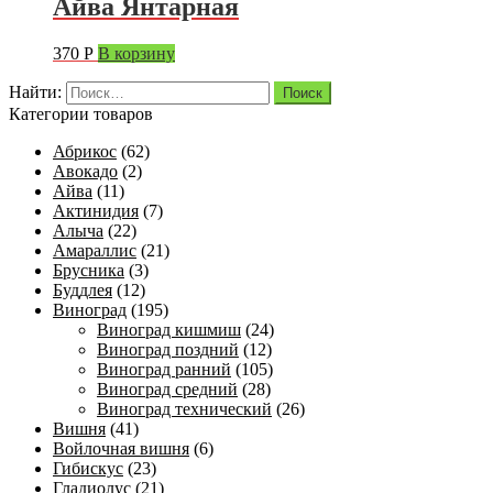
Айва Янтарная
370
Р
В корзину
Найти:
Категории товаров
Абрикос
(62)
Авокадо
(2)
Айва
(11)
Актинидия
(7)
Алыча
(22)
Амараллис
(21)
Брусника
(3)
Буддлея
(12)
Виноград
(195)
Виноград кишмиш
(24)
Виноград поздний
(12)
Виноград ранний
(105)
Виноград средний
(28)
Виноград технический
(26)
Вишня
(41)
Войлочная вишня
(6)
Гибискус
(23)
Гладиолус
(21)