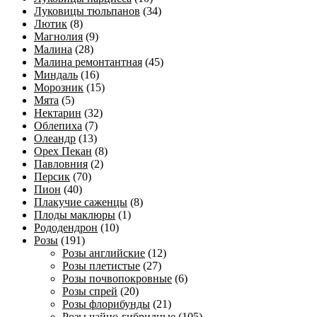
Луковицы тюльпанов
(34)
Лютик
(8)
Магнолия
(9)
Малина
(28)
Малина ремонтантная
(45)
Миндаль
(16)
Морозник
(15)
Мята
(5)
Нектарин
(32)
Облепиха
(7)
Олеандр
(13)
Орех Пекан
(8)
Павловния
(2)
Персик
(70)
Пион
(40)
Плакучие саженцы
(8)
Плоды маклюры
(1)
Рододендрон
(10)
Розы
(191)
Розы английские
(12)
Розы плетистые
(27)
Розы почвопокровные
(6)
Розы спрей
(20)
Розы флорибунды
(21)
Розы чайно-гибридные
(105)