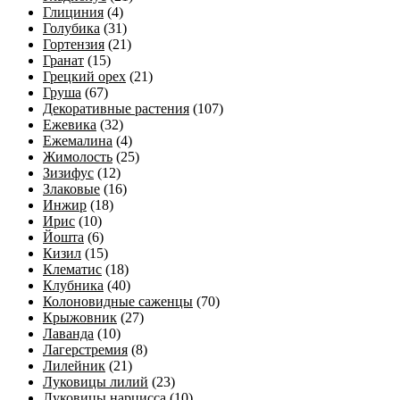
Глициния
(4)
Голубика
(31)
Гортензия
(21)
Гранат
(15)
Грецкий орех
(21)
Груша
(67)
Декоративные растения
(107)
Ежевика
(32)
Ежемалина
(4)
Жимолость
(25)
Зизифус
(12)
Злаковые
(16)
Инжир
(18)
Ирис
(10)
Йошта
(6)
Кизил
(15)
Клематис
(18)
Клубника
(40)
Колоновидные саженцы
(70)
Крыжовник
(27)
Лаванда
(10)
Лагерстремия
(8)
Лилейник
(21)
Луковицы лилий
(23)
Луковицы нарцисса
(10)