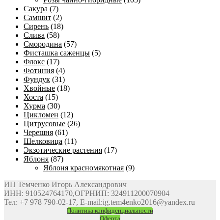
Сакура
(7)
Самшит
(2)
Сирень
(18)
Слива
(58)
Смородина
(57)
Фисташка саженцы
(5)
Флокс
(17)
Фотиния
(4)
Фундук
(31)
Хвойные
(18)
Хоста
(15)
Хурма
(30)
Цикломен
(12)
Цитрусовые
(26)
Черешня
(61)
Шелковица
(11)
Экзотические растения
(17)
Яблоня
(87)
Яблоня красномякотная
(9)
ИП Темченко Игорь Александрович
ИНН: 910524764170,ОГРНИП: 324911200070904
Тел: +7 978 790-02-17, E-mail:ig.tem4enko2016@yandex.ru
Политика конфиденциальности
Оферта