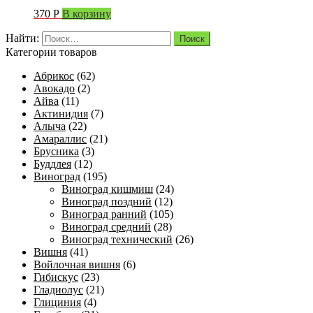
370
Р
В корзину
Найти:
Категории товаров
Абрикос
(62)
Авокадо
(2)
Айва
(11)
Актинидия
(7)
Алыча
(22)
Амараллис
(21)
Брусника
(3)
Буддлея
(12)
Виноград
(195)
Виноград кишмиш
(24)
Виноград поздний
(12)
Виноград ранний
(105)
Виноград средний
(28)
Виноград технический
(26)
Вишня
(41)
Войлочная вишня
(6)
Гибискус
(23)
Гладиолус
(21)
Глициния
(4)