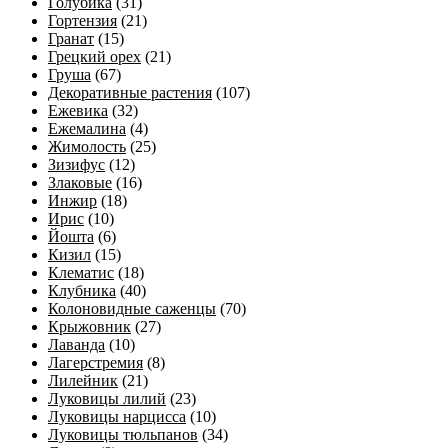
Голубика
(31)
Гортензия
(21)
Гранат
(15)
Грецкий орех
(21)
Груша
(67)
Декоративные растения
(107)
Ежевика
(32)
Ежемалина
(4)
Жимолость
(25)
Зизифус
(12)
Злаковые
(16)
Инжир
(18)
Ирис
(10)
Йошта
(6)
Кизил
(15)
Клематис
(18)
Клубника
(40)
Колоновидные саженцы
(70)
Крыжовник
(27)
Лаванда
(10)
Лагерстремия
(8)
Лилейник
(21)
Луковицы лилий
(23)
Луковицы нарцисса
(10)
Луковицы тюльпанов
(34)