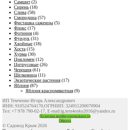
Самшит
(2)
Сирень
(18)
Слива
(58)
Смородина
(57)
Фисташка саженцы
(5)
Флокс
(17)
Фотиния
(4)
Фундук
(31)
Хвойные
(18)
Хоста
(15)
Хурма
(30)
Цикломен
(12)
Цитрусовые
(26)
Черешня
(61)
Шелковица
(11)
Экзотические растения
(17)
Яблоня
(87)
Яблоня красномякотная
(9)
ИП Темченко Игорь Александрович
ИНН: 910524764170,ОГРНИП: 324911200070904
Тел: +7 978 790-02-17, E-mail:ig.tem4enko2016@yandex.ru
Политика конфиденциальности
Оферта
© Садовод Крым 2026