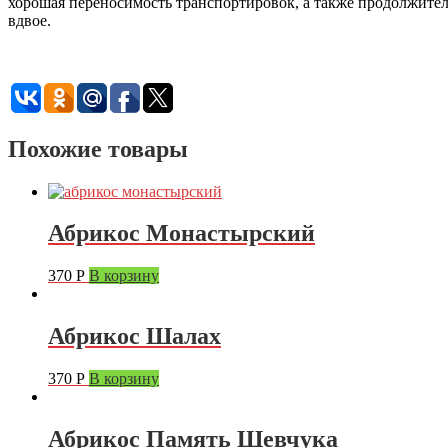
хорошая переносимость транспортировок, а также продолжительн
вдвое.
Похожие товары
Абрикос Монастырский
370
Р
В корзину
Абрикос Шалах
370
Р
В корзину
Абрикос Память Шевчука