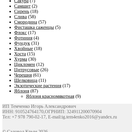
Сакура
(7)
Самшит
(2)
Сирень
(18)
Слива
(58)
Смородина
(57)
Фисташка саженцы
(5)
Флокс
(17)
Фотиния
(4)
Фундук
(31)
Хвойные
(18)
Хоста
(15)
Хурма
(30)
Цикломен
(12)
Цитрусовые
(26)
Черешня
(61)
Шелковица
(11)
Экзотические растения
(17)
Яблоня
(87)
Яблоня красномякотная
(9)
ИП Темченко Игорь Александрович
ИНН: 910524764170,ОГРНИП: 324911200070904
Тел: +7 978 790-02-17, E-mail:ig.tem4enko2016@yandex.ru
© Садовод Крым 2026