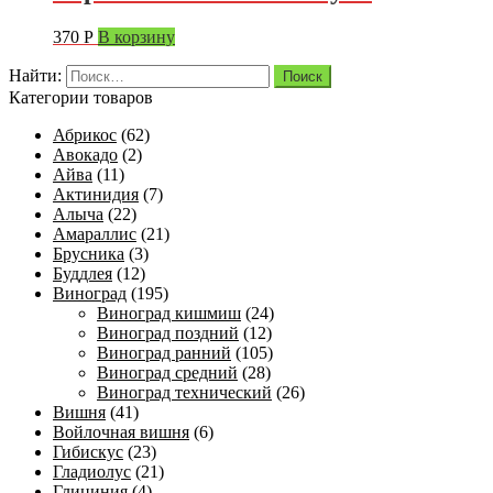
370
Р
В корзину
Найти:
Категории товаров
Абрикос
(62)
Авокадо
(2)
Айва
(11)
Актинидия
(7)
Алыча
(22)
Амараллис
(21)
Брусника
(3)
Буддлея
(12)
Виноград
(195)
Виноград кишмиш
(24)
Виноград поздний
(12)
Виноград ранний
(105)
Виноград средний
(28)
Виноград технический
(26)
Вишня
(41)
Войлочная вишня
(6)
Гибискус
(23)
Гладиолус
(21)
Глициния
(4)