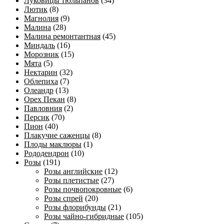
Луковицы тюльпанов
(34)
Лютик
(8)
Магнолия
(9)
Малина
(28)
Малина ремонтантная
(45)
Миндаль
(16)
Морозник
(15)
Мята
(5)
Нектарин
(32)
Облепиха
(7)
Олеандр
(13)
Орех Пекан
(8)
Павловния
(2)
Персик
(70)
Пион
(40)
Плакучие саженцы
(8)
Плоды маклюры
(1)
Рододендрон
(10)
Розы
(191)
Розы английские
(12)
Розы плетистые
(27)
Розы почвопокровные
(6)
Розы спрей
(20)
Розы флорибунды
(21)
Розы чайно-гибридные
(105)