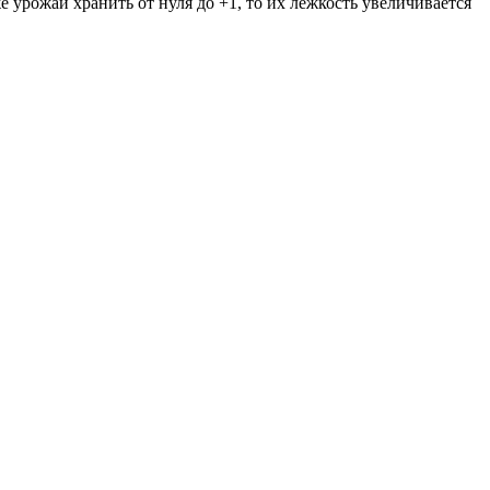
 урожай хранить от нуля до +1, то их лежкость увеличивается