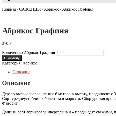
Главная
/
САЖЕНЦЫ
/
Абрикос
/
Абрикос Графиня
Абрикос Графиня
370
Р
Количество Абрикос Графиня
В корзину
Категория:
Абрикос
Описание
Описание
Дерево высокорослое, свыше 6 метров в высоту, плодоносит с 3
Сорт среднеустойчив к болезням и морозам. Сбор урожая проис
Фаворит .
Данный сорт абрикоса универсальный – плоды едят свежими, п