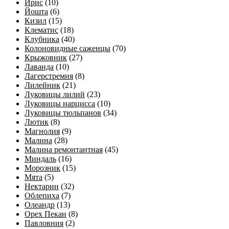
Ирис
(10)
Йошта
(6)
Кизил
(15)
Клематис
(18)
Клубника
(40)
Колоновидные саженцы
(70)
Крыжовник
(27)
Лаванда
(10)
Лагерстремия
(8)
Лилейник
(21)
Луковицы лилий
(23)
Луковицы нарцисса
(10)
Луковицы тюльпанов
(34)
Лютик
(8)
Магнолия
(9)
Малина
(28)
Малина ремонтантная
(45)
Миндаль
(16)
Морозник
(15)
Мята
(5)
Нектарин
(32)
Облепиха
(7)
Олеандр
(13)
Орех Пекан
(8)
Павловния
(2)