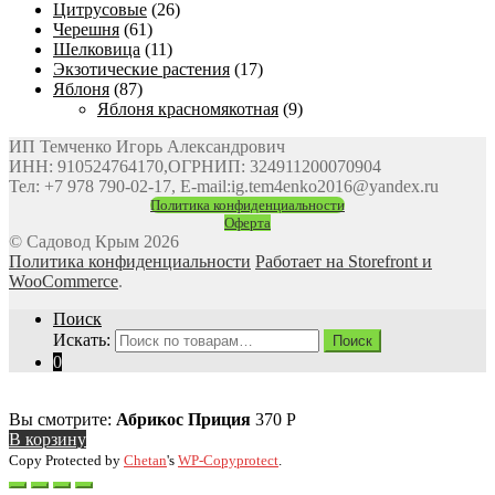
Цитрусовые
(26)
Черешня
(61)
Шелковица
(11)
Экзотические растения
(17)
Яблоня
(87)
Яблоня красномякотная
(9)
ИП Темченко Игорь Александрович
ИНН: 910524764170,ОГРНИП: 324911200070904
Тел: +7 978 790-02-17, E-mail:ig.tem4enko2016@yandex.ru
Политика конфиденциальности
Оферта
© Садовод Крым 2026
Политика конфиденциальности
Работает на Storefront и
WooCommerce
.
Поиск
Искать:
Поиск
0
Вы смотрите:
Абрикос Приция
370
Р
В корзину
Copy Protected by
Chetan
's
WP-Copyprotect
.