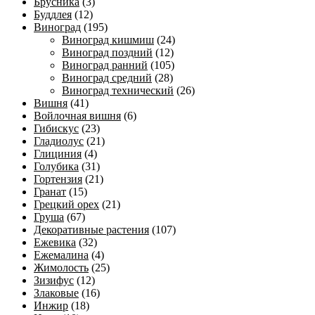
Брусника
(3)
Буддлея
(12)
Виноград
(195)
Виноград кишмиш
(24)
Виноград поздний
(12)
Виноград ранний
(105)
Виноград средний
(28)
Виноград технический
(26)
Вишня
(41)
Войлочная вишня
(6)
Гибискус
(23)
Гладиолус
(21)
Глициния
(4)
Голубика
(31)
Гортензия
(21)
Гранат
(15)
Грецкий орех
(21)
Груша
(67)
Декоративные растения
(107)
Ежевика
(32)
Ежемалина
(4)
Жимолость
(25)
Зизифус
(12)
Злаковые
(16)
Инжир
(18)