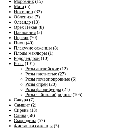
Морозник
(15)
Мята
(5)
Нектарин
(32)
Облепиха
(7)
Олеандр
(13)
Орех Пекан
(8)
Павловния
(2)
Персик
(70)
Пион
(40)
Плакучие саженцы
(8)
Плоды маклюры
(1)
Рододендрон
(10)
Розы
(191)
Розы английские
(12)
Розы плетистые
(27)
Розы почвопокровные
(6)
Розы спрей
(20)
Розы флорибунды
(21)
Розы чайно-гибридные
(105)
Сакура
(7)
Самшит
(2)
Сирень
(18)
Слива
(58)
Смородина
(57)
Фисташка саженцы
(5)