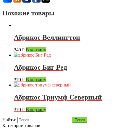
Похожие товары
Абрикос Веллингтон
340
Р
В корзину
Абрикос Биг Ред
370
Р
В корзину
Абрикос Триумф Северный
370
Р
В корзину
Найти:
Категории товаров