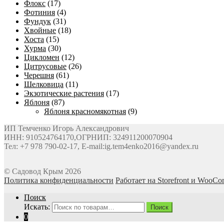
Флокс
(17)
Фотиния
(4)
Фундук
(31)
Хвойные
(18)
Хоста
(15)
Хурма
(30)
Цикломен
(12)
Цитрусовые
(26)
Черешня
(61)
Шелковица
(11)
Экзотические растения
(17)
Яблоня
(87)
Яблоня красномякотная
(9)
ИП Темченко Игорь Александрович
ИНН: 910524764170,ОГРНИП: 324911200070904
Тел: +7 978 790-02-17, E-mail:ig.tem4enko2016@yandex.ru
© Садовод Крым 2026
Политика конфиденциальности
Работает на Storefront и WooC
Поиск
Искать:
Поиск
0