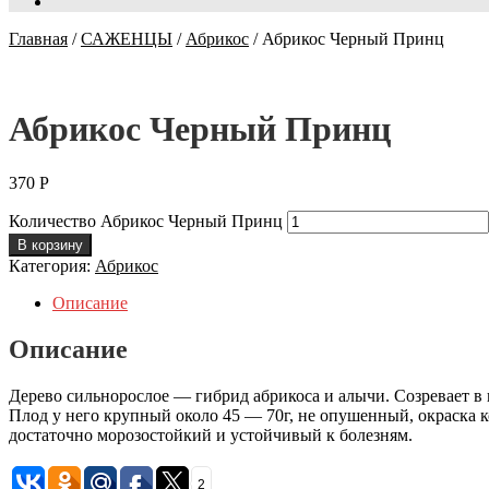
Главная
/
САЖЕНЦЫ
/
Абрикос
/
Абрикос Черный Принц
Абрикос Черный Принц
370
Р
Количество Абрикос Черный Принц
В корзину
Категория:
Абрикос
Описание
Описание
Дерево сильнорослое — гибрид абрикоса и алычи. Созревает в 
Плод у него крупный около 45 — 70г, не опушенный, окраска 
достаточно морозостойкий и устойчивый к болезням.
2