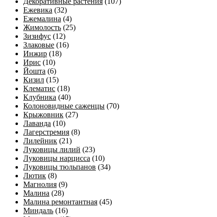
Декоративные растения
(107)
Ежевика
(32)
Ежемалина
(4)
Жимолость
(25)
Зизифус
(12)
Злаковые
(16)
Инжир
(18)
Ирис
(10)
Йошта
(6)
Кизил
(15)
Клематис
(18)
Клубника
(40)
Колоновидные саженцы
(70)
Крыжовник
(27)
Лаванда
(10)
Лагерстремия
(8)
Лилейник
(21)
Луковицы лилий
(23)
Луковицы нарцисса
(10)
Луковицы тюльпанов
(34)
Лютик
(8)
Магнолия
(9)
Малина
(28)
Малина ремонтантная
(45)
Миндаль
(16)