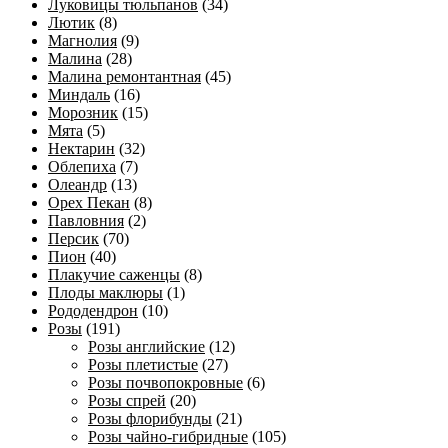
Луковицы тюльпанов
(34)
Лютик
(8)
Магнолия
(9)
Малина
(28)
Малина ремонтантная
(45)
Миндаль
(16)
Морозник
(15)
Мята
(5)
Нектарин
(32)
Облепиха
(7)
Олеандр
(13)
Орех Пекан
(8)
Павловния
(2)
Персик
(70)
Пион
(40)
Плакучие саженцы
(8)
Плоды маклюры
(1)
Рододендрон
(10)
Розы
(191)
Розы английские
(12)
Розы плетистые
(27)
Розы почвопокровные
(6)
Розы спрей
(20)
Розы флорибунды
(21)
Розы чайно-гибридные
(105)