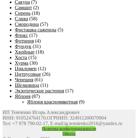
Сакура
(7)
Самшит
(2)
Сирень
(18)
Слива
(58)
Смородина
(57)
Фисташка саженцы
(5)
Флокс
(17)
Фотиния
(4)
Фундук
(31)
Хвойные
(18)
Хоста
(15)
Хурма
(30)
Цикломен
(12)
Цитрусовые
(26)
Черешня
(61)
Шелковица
(11)
Экзотические растения
(17)
Яблоня
(87)
Яблоня красномякотная
(9)
ИП Темченко Игорь Александрович
ИНН: 910524764170,ОГРНИП: 324911200070904
Тел: +7 978 790-02-17, E-mail:ig.tem4enko2016@yandex.ru
Политика конфиденциальности
Оферта