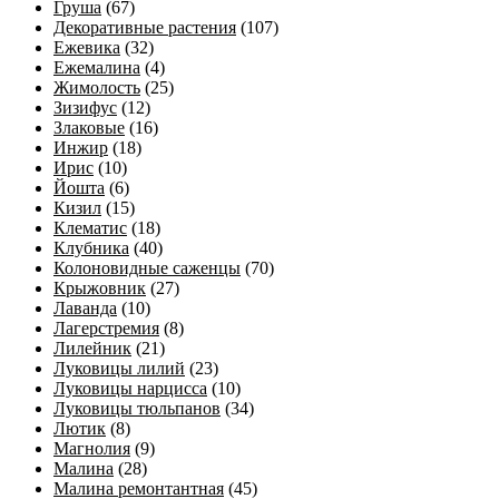
Груша
(67)
Декоративные растения
(107)
Ежевика
(32)
Ежемалина
(4)
Жимолость
(25)
Зизифус
(12)
Злаковые
(16)
Инжир
(18)
Ирис
(10)
Йошта
(6)
Кизил
(15)
Клематис
(18)
Клубника
(40)
Колоновидные саженцы
(70)
Крыжовник
(27)
Лаванда
(10)
Лагерстремия
(8)
Лилейник
(21)
Луковицы лилий
(23)
Луковицы нарцисса
(10)
Луковицы тюльпанов
(34)
Лютик
(8)
Магнолия
(9)
Малина
(28)
Малина ремонтантная
(45)