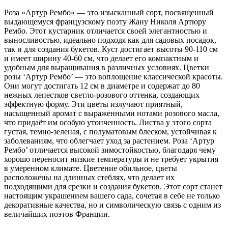
Роза «Артур Рембо» — это изысканный сорт, посвященный
выдающемуся французскому поэту Жану Николя Артюру
Рембо. Этот кустарник отличается своей элегантностью и
выносливостью, идеально подходя как для садовых посадок,
так и для создания букетов. Куст достигает высоты 90-110 см
и имеет ширину 40-60 см, что делает его компактным и
удобным для выращивания в различных условиях. Цветки
розы ‘Артур Рембо’ — это воплощение классической красоты.
Они могут достигать 12 см в диаметре и содержат до 80
нежных лепестков светло-розового оттенка, создающих
эффектную форму. Эти цветы излучают приятный,
насыщенный аромат с выраженными нотами розового масла,
что придаёт им особую утонченность. Листва у этого сорта
густая, темно-зеленая, с полуматовым блеском, устойчивая к
заболеваниям, что облегчает уход за растением. Роза ‘Артур
Рембо’ отличается высокой зимостойкостью, благодаря чему
хорошо переносит низкие температуры и не требует укрытия
в умеренном климате. Цветение обильное, цветы
расположены на длинных стеблях, что делает их
подходящими для срезки и создания букетов. Этот сорт станет
настоящим украшением вашего сада, сочетая в себе не только
декоративные качества, но и символическую связь с одним из
величайших поэтов Франции.