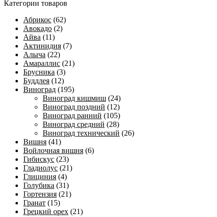
Категории товаров
Абрикос
(62)
Авокадо
(2)
Айва
(11)
Актинидия
(7)
Алыча
(22)
Амараллис
(21)
Брусника
(3)
Буддлея
(12)
Виноград
(195)
Виноград кишмиш
(24)
Виноград поздний
(12)
Виноград ранний
(105)
Виноград средний
(28)
Виноград технический
(26)
Вишня
(41)
Войлочная вишня
(6)
Гибискус
(23)
Гладиолус
(21)
Глициния
(4)
Голубика
(31)
Гортензия
(21)
Гранат
(15)
Грецкий орех
(21)