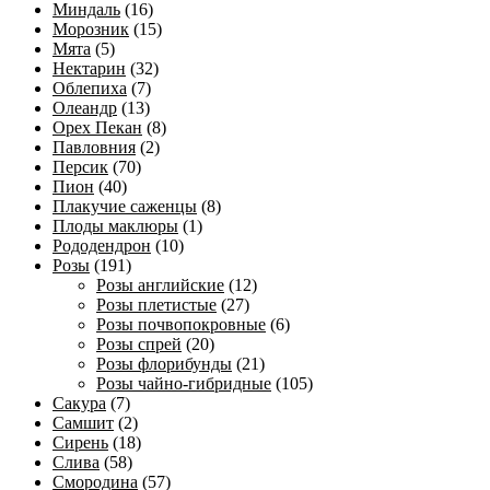
Миндаль
(16)
Морозник
(15)
Мята
(5)
Нектарин
(32)
Облепиха
(7)
Олеандр
(13)
Орех Пекан
(8)
Павловния
(2)
Персик
(70)
Пион
(40)
Плакучие саженцы
(8)
Плоды маклюры
(1)
Рододендрон
(10)
Розы
(191)
Розы английские
(12)
Розы плетистые
(27)
Розы почвопокровные
(6)
Розы спрей
(20)
Розы флорибунды
(21)
Розы чайно-гибридные
(105)
Сакура
(7)
Самшит
(2)
Сирень
(18)
Слива
(58)
Смородина
(57)