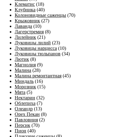
Клематис
(18)
Клубника
(40)
Колоновидные саженцы
(70)
Крыжовник
(27)
Лаванда
(10)
Лагерстремия
(8)
Лилейник
(21)
Луковицы лилий
(23)
Луковицы нарцисса
(10)
Луковицы тюльпанов
(34)
Лютик
(8)
Магнолия
(9)
Малина
(28)
Малина ремонтантная
(45)
Миндаль
(16)
Морозник
(15)
Мята
(5)
Нектарин
(32)
Облепиха
(7)
Олеандр
(13)
Орех Пекан
(8)
Павловния
(2)
Персик
(70)
Пион
(40)
Плакучие саженцы
(8)