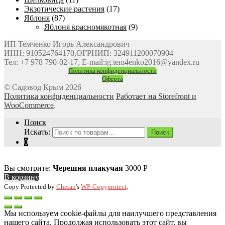
Экзотические растения
(17)
Яблоня
(87)
Яблоня красномякотная
(9)
ИП Темченко Игорь Александрович
ИНН: 910524764170,ОГРНИП: 324911200070904
Тел: +7 978 790-02-17, E-mail:ig.tem4enko2016@yandex.ru
Политика конфиденциальности
Оферта
© Садовод Крым 2026
Политика конфиденциальности
Работает на Storefront и
WooCommerce
.
Поиск
Искать:
Поиск
0
Вы смотрите:
Черешня плакучая
3000
Р
В корзину
Copy Protected by
Chetan
's
WP-Copyprotect
.
Мы используем cookie-файлы для наилучшего представления
нашего сайта. Продолжая использовать этот сайт, вы