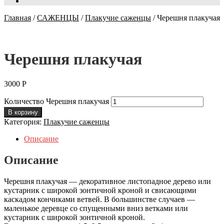
Главная
/
САЖЕНЦЫ
/
Плакучие саженцы
/
Черешня плакучая
Черешня плакучая
3000
Р
Количество Черешня плакучая
В корзину
Категория:
Плакучие саженцы
Описание
Описание
Черешня плакучая — декоративное листопадное дерево или
кустарник с широкой зонтичной кроной и свисающими
каскадом кончиками ветвей. В большинстве случаев —
маленькое деревце со спущенными вниз ветками или
кустарник с широкой зонтичной кроной.