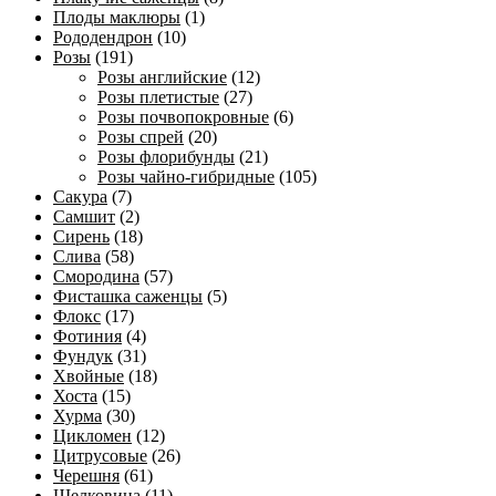
Плоды маклюры
(1)
Рододендрон
(10)
Розы
(191)
Розы английские
(12)
Розы плетистые
(27)
Розы почвопокровные
(6)
Розы спрей
(20)
Розы флорибунды
(21)
Розы чайно-гибридные
(105)
Сакура
(7)
Самшит
(2)
Сирень
(18)
Слива
(58)
Смородина
(57)
Фисташка саженцы
(5)
Флокс
(17)
Фотиния
(4)
Фундук
(31)
Хвойные
(18)
Хоста
(15)
Хурма
(30)
Цикломен
(12)
Цитрусовые
(26)
Черешня
(61)
Шелковица
(11)