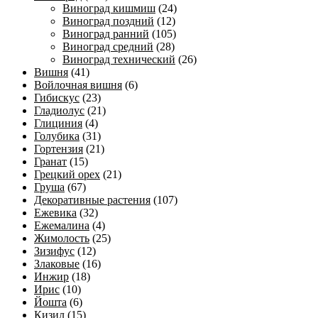
Виноград кишмиш
(24)
Виноград поздний
(12)
Виноград ранний
(105)
Виноград средний
(28)
Виноград технический
(26)
Вишня
(41)
Войлочная вишня
(6)
Гибискус
(23)
Гладиолус
(21)
Глициния
(4)
Голубика
(31)
Гортензия
(21)
Гранат
(15)
Грецкий орех
(21)
Груша
(67)
Декоративные растения
(107)
Ежевика
(32)
Ежемалина
(4)
Жимолость
(25)
Зизифус
(12)
Злаковые
(16)
Инжир
(18)
Ирис
(10)
Йошта
(6)
Кизил
(15)