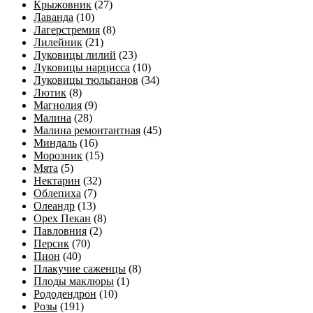
Крыжовник
(27)
Лаванда
(10)
Лагерстремия
(8)
Лилейник
(21)
Луковицы лилий
(23)
Луковицы нарцисса
(10)
Луковицы тюльпанов
(34)
Лютик
(8)
Магнолия
(9)
Малина
(28)
Малина ремонтантная
(45)
Миндаль
(16)
Морозник
(15)
Мята
(5)
Нектарин
(32)
Облепиха
(7)
Олеандр
(13)
Орех Пекан
(8)
Павловния
(2)
Персик
(70)
Пион
(40)
Плакучие саженцы
(8)
Плоды маклюры
(1)
Рододендрон
(10)
Розы
(191)