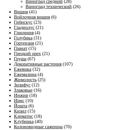
Виноград средний
(28)
Виноград технический
(26)
Вишня
(41)
Войлочная вишня
(6)
Гибискус
(23)
Гладиолус
(21)
Глициния
(4)
Голубика
(31)
Гортензия
(21)
Гранат
(15)
Грецкий орех
(21)
Груша
(67)
Декоративные растения
(107)
Ежевика
(32)
Ежемалина
(4)
Жимолость
(25)
Зизифус
(12)
Злаковые
(16)
Инжир
(18)
Ирис
(10)
Йошта
(6)
Кизил
(15)
Клематис
(18)
Клубника
(40)
Колоновидные саженцы
(70)