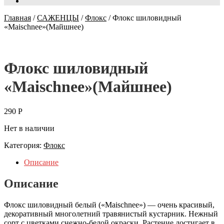
Главная
/
САЖЕНЦЫ
/
Флокс
/
Флокс шиловидный
«Maischnee»(Майшнее)
Флокс шиловидный
«Maischnee»(Майшнее)
290
Р
Нет в наличии
Категория:
Флокс
Описание
Описание
Флокс шиловидный белый («Maischnee») — очень красивый,
декоративный многолетний травянистый кустарник. Нежный
сорт с цветками снежно-белой окраски. Растение достигает в