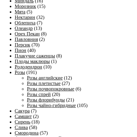
Миндаль
(16)
Морозник
(15)
Мята
(5)
Нектарин
(32)
Облепиха
(7)
Олеандр
(13)
Орех Пекан
(8)
Павловния
(2)
Персик
(70)
Пион
(40)
Плакучие саженцы
(8)
Плоды маклюры
(1)
Рододендрон
(10)
Розы
(191)
Розы английские
(12)
Розы плетистые
(27)
Розы почвопокровные
(6)
Розы спрей
(20)
Розы флорибунды
(21)
Розы чайно-гибридные
(105)
Сакура
(7)
Самшит
(2)
Сирень
(18)
Слива
(58)
Смородина
(57)