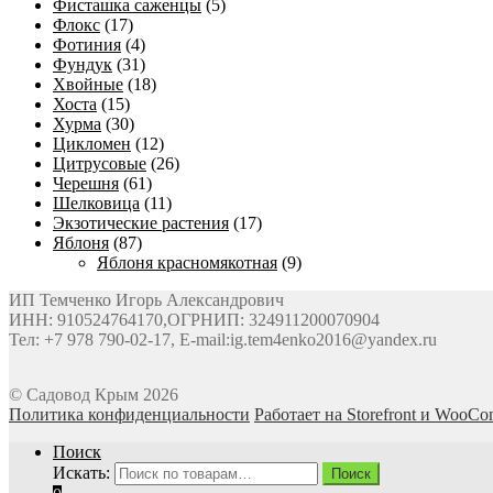
Фисташка саженцы
(5)
Флокс
(17)
Фотиния
(4)
Фундук
(31)
Хвойные
(18)
Хоста
(15)
Хурма
(30)
Цикломен
(12)
Цитрусовые
(26)
Черешня
(61)
Шелковица
(11)
Экзотические растения
(17)
Яблоня
(87)
Яблоня красномякотная
(9)
ИП Темченко Игорь Александрович
ИНН: 910524764170,ОГРНИП: 324911200070904
Тел: +7 978 790-02-17, E-mail:ig.tem4enko2016@yandex.ru
© Садовод Крым 2026
Политика конфиденциальности
Работает на Storefront и WooC
Поиск
Искать:
Поиск