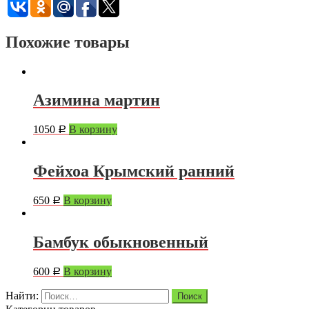
Похожие товары
Азимина мартин
1050
В корзину
Р
Фейхоа Крымский ранний
650
В корзину
Р
Бамбук обыкновенный
600
В корзину
Р
Найти: