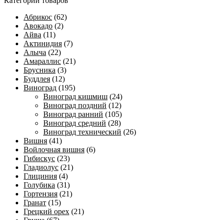
Категории товаров
Абрикос
(62)
Авокадо
(2)
Айва
(11)
Актинидия
(7)
Алыча
(22)
Амараллис
(21)
Брусника
(3)
Буддлея
(12)
Виноград
(195)
Виноград кишмиш
(24)
Виноград поздний
(12)
Виноград ранний
(105)
Виноград средний
(28)
Виноград технический
(26)
Вишня
(41)
Войлочная вишня
(6)
Гибискус
(23)
Гладиолус
(21)
Глициния
(4)
Голубика
(31)
Гортензия
(21)
Гранат
(15)
Грецкий орех
(21)