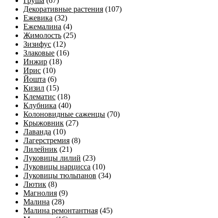
Груша
(67)
Декоративные растения
(107)
Ежевика
(32)
Ежемалина
(4)
Жимолость
(25)
Зизифус
(12)
Злаковые
(16)
Инжир
(18)
Ирис
(10)
Йошта
(6)
Кизил
(15)
Клематис
(18)
Клубника
(40)
Колоновидные саженцы
(70)
Крыжовник
(27)
Лаванда
(10)
Лагерстремия
(8)
Лилейник
(21)
Луковицы лилий
(23)
Луковицы нарцисса
(10)
Луковицы тюльпанов
(34)
Лютик
(8)
Магнолия
(9)
Малина
(28)
Малина ремонтантная
(45)