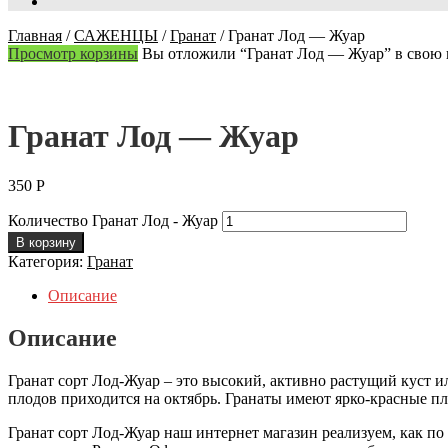
Главная
/
САЖЕНЦЫ
/
Гранат
/
Гранат Лод — Жуар
Просмотр корзины
Вы отложили “Гранат Лод — Жуар” в свою 
Гранат Лод — Жуар
350
Р
Количество Гранат Лод - Жуар
В корзину
Категория:
Гранат
Описание
Описание
Гранат сорт Лод-Жуар – это высокий, активно растущий куст и
плодов приходится на октябрь. Гранаты имеют ярко-красные п
Гранат сорт Лод-Жуар наш интернет магазин реализуем, как по