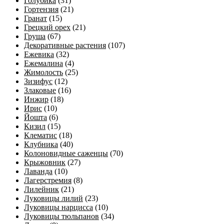
Голубика
(31)
Гортензия
(21)
Гранат
(15)
Грецкий орех
(21)
Груша
(67)
Декоративные растения
(107)
Ежевика
(32)
Ежемалина
(4)
Жимолость
(25)
Зизифус
(12)
Злаковые
(16)
Инжир
(18)
Ирис
(10)
Йошта
(6)
Кизил
(15)
Клематис
(18)
Клубника
(40)
Колоновидные саженцы
(70)
Крыжовник
(27)
Лаванда
(10)
Лагерстремия
(8)
Лилейник
(21)
Луковицы лилий
(23)
Луковицы нарцисса
(10)
Луковицы тюльпанов
(34)