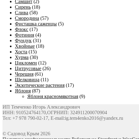
Самшит
(2)
Сирень
(18)
Слива
(58)
Смородина
(57)
Фисташка саженцы
(5)
Флокс
(17)
Фотиния
(4)
Фундук
(31)
Хвойные
(18)
Хоста
(15)
Хурма
(30)
Цикломен
(12)
Цитрусовые
(26)
Черешня
(61)
Шелковица
(11)
Экзотические растения
(17)
Яблоня
(87)
Яблоня красномякотная
(9)
ИП Темченко Игорь Александрович
ИНН: 910524764170,ОГРНИП: 324911200070904
Тел: +7 978 790-02-17, E-mail:ig.tem4enko2016@yandex.ru
© Садовод Крым 2026