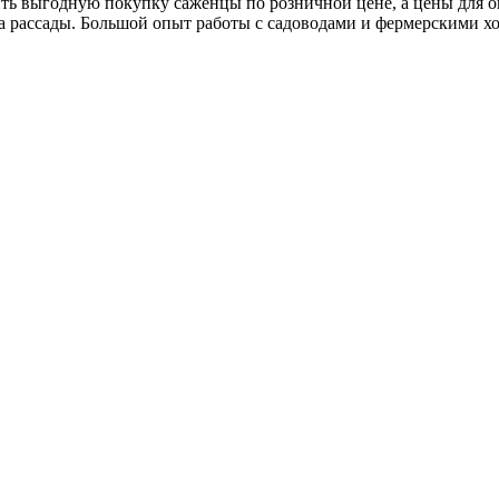
ить выгодную покупку саженцы по розничной цене, а цены для 
а рассады. Большой опыт работы с садоводами и фермерскими х