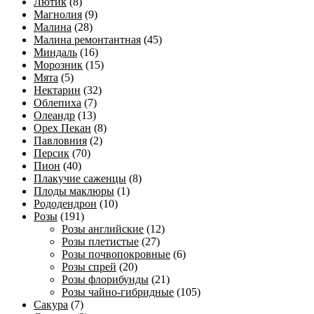
Лютик
(8)
Магнолия
(9)
Малина
(28)
Малина ремонтантная
(45)
Миндаль
(16)
Морозник
(15)
Мята
(5)
Нектарин
(32)
Облепиха
(7)
Олеандр
(13)
Орех Пекан
(8)
Павловния
(2)
Персик
(70)
Пион
(40)
Плакучие саженцы
(8)
Плоды маклюры
(1)
Рододендрон
(10)
Розы
(191)
Розы английские
(12)
Розы плетистые
(27)
Розы почвопокровные
(6)
Розы спрей
(20)
Розы флорибунды
(21)
Розы чайно-гибридные
(105)
Сакура
(7)