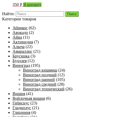
350
Р
В корзину
Найти:
Категории товаров
Абрикос
(62)
Авокадо
(2)
Айва
(11)
Актинидия
(7)
Алыча
(22)
Амараллис
(21)
Брусника
(3)
Буддлея
(12)
Виноград
(195)
Виноград кишмиш
(24)
Виноград поздний
(12)
Виноград ранний
(105)
Виноград средний
(28)
Виноград технический
(26)
Вишня
(41)
Войлочная вишня
(6)
Гибискус
(23)
Гладиолус
(21)
Глициния
(4)