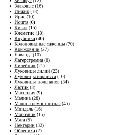
Зизифус
(12)
Злаковые
(16)
Инжир
(18)
Ирис
(10)
Йошта
(6)
Кизил
(15)
Клематис
(18)
Клубника
(40)
Колоновидные саженцы
(70)
Крыжовник
(27)
Лаванда
(10)
Лагерстремия
(8)
Лилейник
(21)
Луковицы лилий
(23)
Луковицы нарцисса
(10)
Луковицы тюльпанов
(34)
Лютик
(8)
Магнолия
(9)
Малина
(28)
Малина ремонтантная
(45)
Миндаль
(16)
Морозник
(15)
Мята
(5)
Нектарин
(32)
Облепиха
(7)