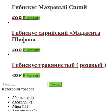
Гибискус Махровый Синий
400
В корзину
Р
Гибискус сирийский «Маджента
Шифон»
400
В корзину
Р
Гибискус травянистый ( розовый )
400
В корзину
Р
Найти:
Категории товаров
Абрикос
(62)
Авокадо
(2)
Айва
(11)
Актинидия
(7)