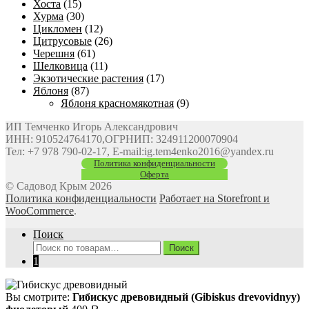
Хоста
(15)
Хурма
(30)
Цикломен
(12)
Цитрусовые
(26)
Черешня
(61)
Шелковица
(11)
Экзотические растения
(17)
Яблоня
(87)
Яблоня красномякотная
(9)
ИП Темченко Игорь Александрович
ИНН: 910524764170,ОГРНИП: 324911200070904
Тел: +7 978 790-02-17, E-mail:ig.tem4enko2016@yandex.ru
Политика конфиденциальности
Оферта
© Садовод Крым 2026
Политика конфиденциальности
Работает на Storefront и
WooCommerce
.
Поиск
Искать:
Поиск
1
Вы смотрите:
Гибискус древовидный (Gibiskus drevovidnyy)