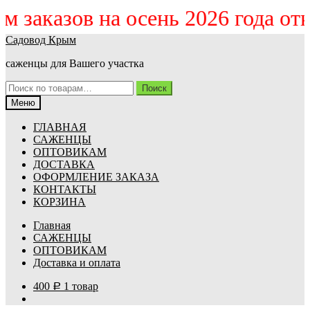
 заказов на осень 2026 года откр
Перейти
Перейти
Садовод Крым
к
к
саженцы для Вашего участка
навигации
содержимому
Искать:
Поиск
Меню
ГЛАВНАЯ
САЖЕНЦЫ
ОПТОВИКАМ
ДОСТАВКА
ОФОРМЛЕНИЕ ЗАКАЗА
КОНТАКТЫ
КОРЗИНА
Главная
САЖЕНЦЫ
ОПТОВИКАМ
Доставка и оплата
400
1 товар
Р