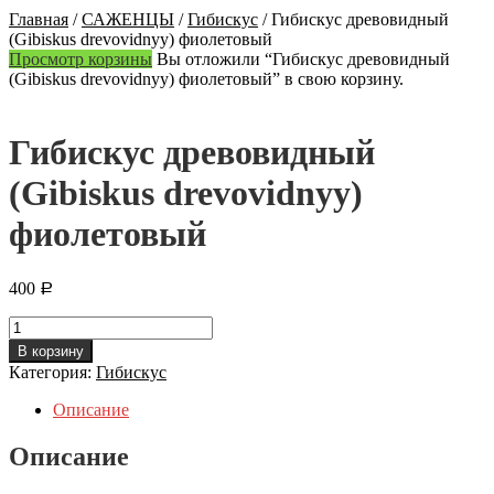
Главная
/
САЖЕНЦЫ
/
Гибискус
/
Гибискус древовидный
(Gibiskus drevovidnyy) фиолетовый
Просмотр корзины
Вы отложили “Гибискус древовидный
(Gibiskus drevovidnyy) фиолетовый” в свою корзину.
Гибискус древовидный
(Gibiskus drevovidnyy)
фиолетовый
400
Р
Количество
Гибискус
В корзину
древовидный
Категория:
Гибискус
(Gibiskus
drevovidnyy)
Описание
фиолетовый
Описание