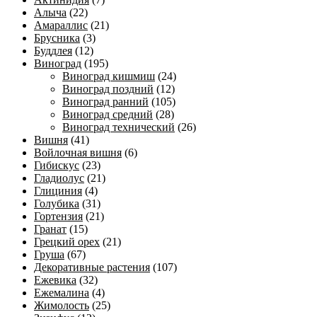
Алыча
(22)
Амараллис
(21)
Брусника
(3)
Буддлея
(12)
Виноград
(195)
Виноград кишмиш
(24)
Виноград поздний
(12)
Виноград ранний
(105)
Виноград средний
(28)
Виноград технический
(26)
Вишня
(41)
Войлочная вишня
(6)
Гибискус
(23)
Гладиолус
(21)
Глициния
(4)
Голубика
(31)
Гортензия
(21)
Гранат
(15)
Грецкий орех
(21)
Груша
(67)
Декоративные растения
(107)
Ежевика
(32)
Ежемалина
(4)
Жимолость
(25)