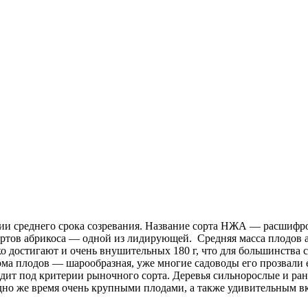
и среднего срока созревания. Название сорта НЖА — расшифров
сортов абрикоса — одной из лидирующей. Средняя масса плодов 
о достигают и очень внушительных 180 г, что для большинства с
рма плодов — шарообразная, уже многие садоводы его прозвали
одит под критерии рыночного сорта. Деревья сильнорослые и ра
дно же время очень крупными плодами, а также удивительным в