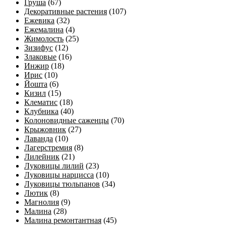
Груша
(67)
Декоративные растения
(107)
Ежевика
(32)
Ежемалина
(4)
Жимолость
(25)
Зизифус
(12)
Злаковые
(16)
Инжир
(18)
Ирис
(10)
Йошта
(6)
Кизил
(15)
Клематис
(18)
Клубника
(40)
Колоновидные саженцы
(70)
Крыжовник
(27)
Лаванда
(10)
Лагерстремия
(8)
Лилейник
(21)
Луковицы лилий
(23)
Луковицы нарцисса
(10)
Луковицы тюльпанов
(34)
Лютик
(8)
Магнолия
(9)
Малина
(28)
Малина ремонтантная
(45)