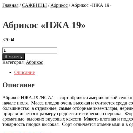
Главная
/
САЖЕНЦЫ
/
Абрикос
/
Абрикос «НЖА 19»
Абрикос «НЖА 19»
370
Р
Количество
Абрикос
В корзину
"НЖА
Категория:
Абрикос
19"
Описание
Описание
Абрикос НЖА-19 /NGA/ — cорт абрикоса американской селекци
начале июля. Масса плодов очень высокая и считается среди 
большинство, а отдельные, самые отборные экземпляры, нередк
приравнивается к размеру среднестатистического персика. Фо
ароматные, высоких вкусовых качеств. Мякоть плотная и подх
товарность плодов высокая. Сорт отличается отменными и в о