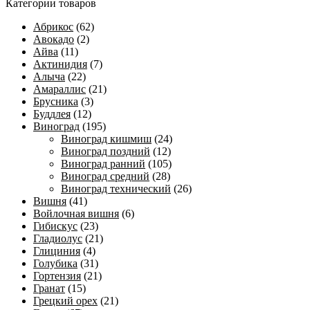
Категории товаров
Абрикос
(62)
Авокадо
(2)
Айва
(11)
Актинидия
(7)
Алыча
(22)
Амараллис
(21)
Брусника
(3)
Буддлея
(12)
Виноград
(195)
Виноград кишмиш
(24)
Виноград поздний
(12)
Виноград ранний
(105)
Виноград средний
(28)
Виноград технический
(26)
Вишня
(41)
Войлочная вишня
(6)
Гибискус
(23)
Гладиолус
(21)
Глициния
(4)
Голубика
(31)
Гортензия
(21)
Гранат
(15)
Грецкий орех
(21)