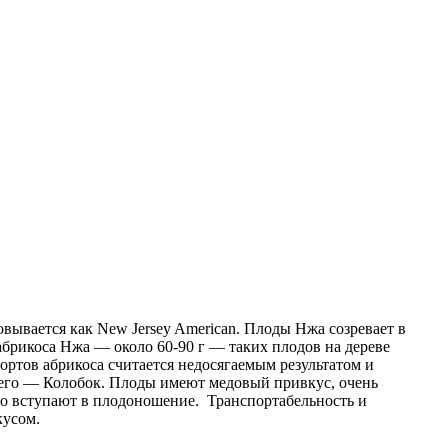
ывается как New Jersey American. Плоды Нжа созревает в
абрикоса Нжа — около 60-90 г — таких плодов на дереве
ортов абрикоса считается недосягаемым результатом и
 его — Колобок. Плоды имеют медовый привкус, очень
но вступают в плодоношение. Транспортабельность и
кусом.