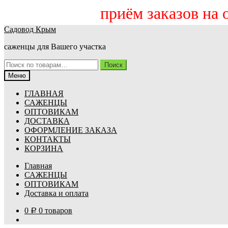
приём заказов на осе
Перейти
Перейти
Садовод Крым
к
к
саженцы для Вашего участка
навигации
содержимому
Искать:
Поиск
Меню
ГЛАВНАЯ
САЖЕНЦЫ
ОПТОВИКАМ
ДОСТАВКА
ОФОРМЛЕНИЕ ЗАКАЗА
КОНТАКТЫ
КОРЗИНА
Главная
САЖЕНЦЫ
ОПТОВИКАМ
Доставка и оплата
0
0 товаров
Р