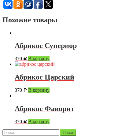
Похожие товары
Абрикос Супериор
370
В корзину
Р
Абрикос Царский
370
В корзину
Р
Абрикос Фаворит
370
В корзину
Р
Найти: