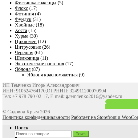
Фисташка саженцы
(5)
Флокс
(17)
Фотиния
(4)
Фундук
(31)
Хвойные
(18)
Хоста
(15)
Хурма
(30)
Цикломен
(12)
Цитрусовые
(26)
Черешня
(61)
Шелковица
(11)
Экзотические растения
(17)
Яблоня
(87)
Яблоня красномякотная
(9)
ИП Темченко Игорь Александрович
ИНН: 910524764170,ОГРНИП: 324911200070904
Тел: +7 978 790-02-17, E-mail:ig.tem4enko2016@yandex.ru
© Садовод Крым 2026
Политика конфиденциальности
Работает на Storefront и WooC
Поиск
Искать:
Поиск